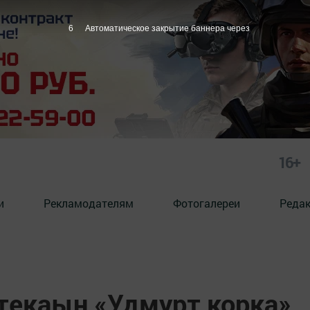
5
Автоматическое закрытие баннера через
16+
и
Рекламодателям
Фотогалереи
Реда
текаын «Удмурт корка»