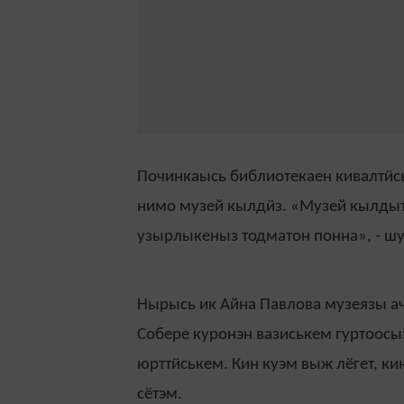
Починкаысь библиотекаен кивалтӥс
нимо музей кылдӥз. «Музей кылдыт
узырлыкеныз тодматон понна», - ш
Нырысь ик Айна Павлова музеязы ач
Собере куронэн вазиськем гуртоосы
юрттӥськем. Кин куэм выж лёгет, ки
сётэм.