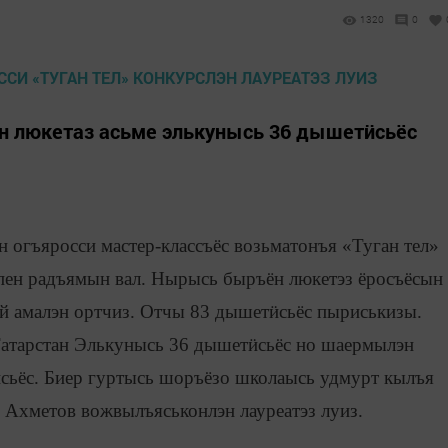
1320
0
 люкетаз асьме элькунысь 36 дышетӥсьёс
 огъяросси мастер-классъёс возьматонъя «Туган тел»
апен радъямын вал. Нырысь быръён люкетэз ёросъёсын
ной амалэн ортчиз. Отчы 83 дышетӥсьёс пыриськизы.
атарстан Элькунысь 36 дышетӥсьёс но шаермылэн
сьёс. Биер гуртысь шоръёзо школаысь удмурт кылъя
 Ахметов вожвылъяськонлэн лауреатэз луиз.