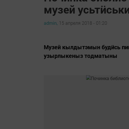
музей усьтӥськ
admin,
15 апреля 2018 - 01:20
Музей кылдытэмын будӥсь пи
узырлыкеныз тодматыны