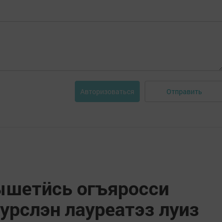
Отправить
Авторизоваться
ышетӥсь огъяросси
курслэн лауреатэз луиз