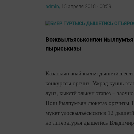
admin,
15 апреля 2018 - 00:59
Вожвылъяськонлэн йылпумъян
пыриськизы
Казаньын анай кылъя дышетӥсьёслэн
конкурссы ортчиз. Ужрад куинь эт
луиз, кыкетӥ элькун этапез – заоч
Нош йылпумъян люкетаз ортчизы Т
мукет улосвылъёсысьтыз 12 дышетӥ
но литературая дышетӥсь Владимир