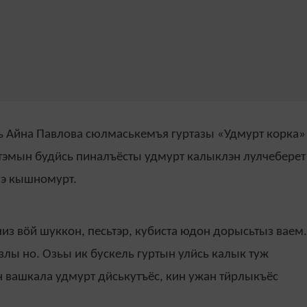
ь Айна Павлова сюлмаськемъя гуртазы «Удмурт корка»
эмын будӥсь пиналъёсты удмурт калыклэн лулчеберет
уэ кышномурт.
из вӧй шуккон, песьтэр, кубиста юдон дорысьтыз ваем.
злы но. Озьы ик бускель гуртын улӥсь калык туж
н вашкала удмурт дӥськутъёс, кин ужан тӥрлыкъёс