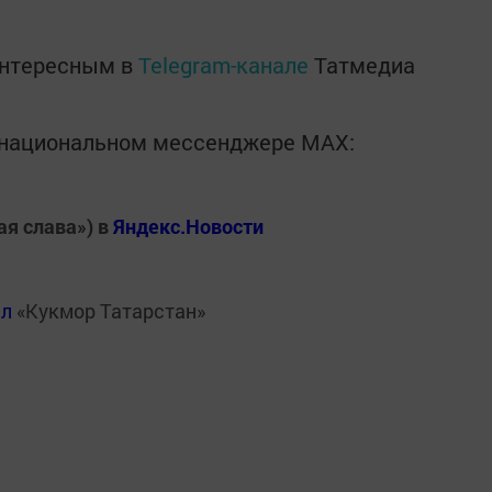
интересным в
Telegram-канале
Татмедиа
в национальном мессенджере MАХ:
ая слава») в
Яндекс.Новости
ал
«Кукмор Татарстан»