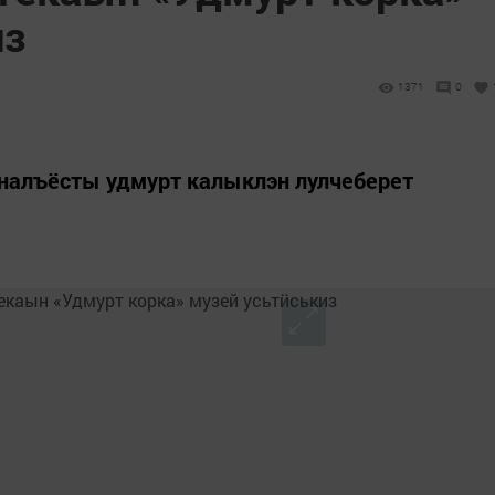
из
1371
0
налъёсты удмурт калыклэн лулчеберет