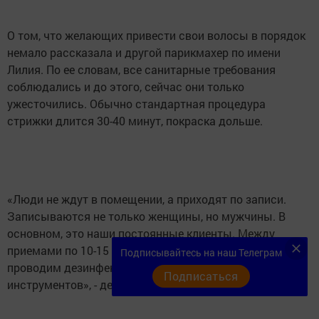
О том, что желающих привести свои волосы в порядок
немало рассказала и другой парикмахер по имени
Лилия. По ее словам, все санитарные требования
соблюдались и до этого, сейчас они только
ужесточились. Обычно стандартная процедура
стрижки длится 30-40 минут, покраска дольше.
«Люди не ждут в помещении, а приходят по записи.
Записываются не только женщины, но мужчины. В
основном, это наши постоянные клиенты. Между
приемами по 10-15 минут проветриваем помещение и
Подписывайтесь на наш Телеграм
проводим дезинфекцию рабочего места,
Подписаться
инструментов», - делится мастер.