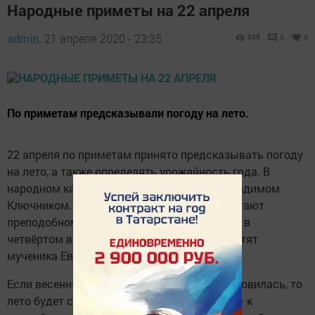
Народные приметы на 22 апреля
admin,
21 апреля 2020 - 23:35
895
0
0
По приметам предсказывали погоду на лето.
22 апреля по приметам принято предсказывать погоду
на лето, а также определять урожайность года. В
народном календаре эта дата именуется Вадимом
Ключником. В православии 22 апреля почитают
преподобномученика Вадима, родившегося в
четвёртом веке в Персии. Ещё в этот день чтят
мученика Евпсихия Кесарийского.
Если весенняя погода к этому дню не установилась, то
лето будет сухое. Ветер и туман 22 апреля — к