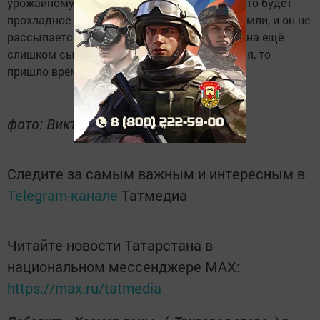
урожайному году. Много сока у березы — лето будет
прохладное и дождливое. Если взять ком земли, и он не
рассыпается, то вспахивать почву рано — она ещё
слишком сырая. Если же земля рассыпается, то
пришло время пахать.
фото: Виктор Костин
Следите за самым важным и интересным в
Telegram-канале
Татмедиа
Читайте новости Татарстана в
национальном мессенджере MАХ:
https://max.ru/tatmedia