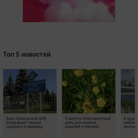
Топ 5 новостей
Врач Кукморской ЦРБ
5 августа: благоприятный
В пруду
возвращает людям
день для важных
района 
здоровье и надежду
решений и перемен
молодо