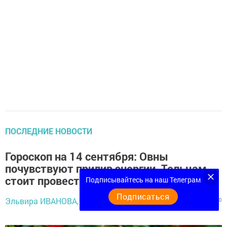
ПОСЛЕДНИЕ НОВОСТИ
Гороскоп на 14 сентября: Овны
почувствуют прилив энергии, Тельцам
стоит провести время с близкими
Подписывайтесь на наш Телеграм
Подписаться
14 сентября 2024 -
Эльвира ИВАНОВА,
609
0
0
08:13