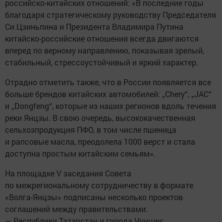
российско-китайских отношений: «В последние годы
благодаря стратегическому руководству Председателя
Си Цзиньпина и Президента Владимира Путина
китайско-российские отношения всегда двигаются
вперед по верному направлению, показывая зрелый,
стабильный, стрессоустойчивый и яркий характер.
Отрадно отметить также, что в России появляется все
больше брендов китайских автомобилей: „Chery“, „JAC“
и „Dongfeng“, которые из наших регионов вдоль течения
реки Янцзы. В свою очередь, высококачественная
сельхозпродукция ПФО, в том числе пшеница
и рапсовые масла, преодолела 1000 верст и стала
доступна простым китайским семьям».
На площадке V заседания Совета
по межрегиональному сотрудничеству в формате
«Волга-Янцзы» подписаны несколько проектов
соглашений между правительствами:
— Республики Татарстан и города Чунцин;