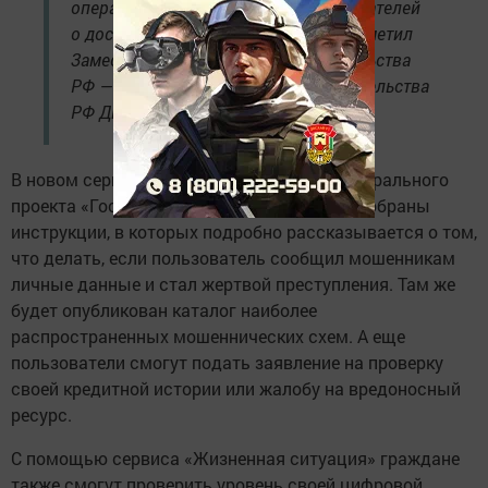
оперативно информировать пользователей
о доступных способах защиты», — отметил
Заместитель Председателя Правительства
РФ — руководитель Аппарата Правительства
РФ Дмитрий Григоренко.
В новом сервисе, созданном в рамках федерального
проекта «Государство для людей», также собраны
инструкции, в которых подробно рассказывается о том,
что делать, если пользователь сообщил мошенникам
личные данные и стал жертвой преступления. Там же
будет опубликован каталог наиболее
распространенных мошеннических схем. А еще
пользователи смогут подать заявление на проверку
своей кредитной истории или жалобу на вредоносный
ресурс.
С помощью сервиса «Жизненная ситуация» граждане
также смогут проверить уровень своей цифровой