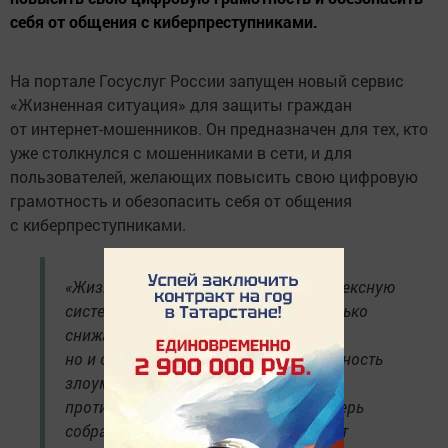
себя от общения с киберпреступниками.
На портале Госуслуг России запущен новый сервис
«Жизненная ситуация» для защиты граждан
от интернет-мошенников. Он предназначен для тех, кто
уже столкнулся с мошенниками в сети, и для
пользователей, желающих повысить свою цифровую
грамотность и обезопасить себя от общения
с киберпреступниками.
«Жизненная ситуация» создает комплексную
систему безопасности, которая не только
снижает риски для граждан,
но и существенно затрудняет деятельность
злоумышленников. Все инструменты
противодействия мошенничеству теперь
собраны в одном месте, что позволяет