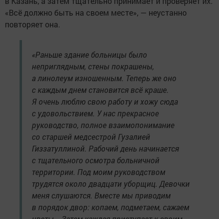
в Казань, а затем тщательно принимает и проверяет их.
«Всё должно быть на своем месте», — неустанно
повторяет она.
«Раньше здание больницы было
неприглядным, стены покрашены,
а линолеум изношенным. Теперь же оно
с каждым днем становится всё краше.
Я очень люблю свою работу и хожу сюда
с удовольствием. У нас прекрасное
руководство, полное взаимопонимание
со старшей медсестрой Гузалией
Гиззатуллиной. Рабочий день начинается
с тщательного осмотра больничной
территории. Под моим руководством
трудятся около двадцати уборщиц. Девочки
меня слушаются. Вместе мы приводим
в порядок двор: копаем, подметаем, сажаем
цветы... Затем каждая приступает к своим