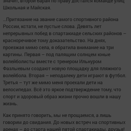
значит, второй баран по праву достался команде улиц
Школьная и Майская.
…Притязание на звание самого спортивного района
России, кстати, не пустые слова. Девять лет
непрерывных побед в спартакиаде сельских районов –
красноречивое тому доказательство. На днях,
проезжая мимо села, я обратила внимание на три
картины. Первая – под палящим солнцем юные
волейболисты вместе с тренером Ильнуром
Фазлыевым создают новую площадку для пляжного
волейбола. Вторая – неподалеку дети играют в футбол.
Третья – тут же мимо меня проехали дети на
велосипедах. Всё это яркое подтверждение тому, что
спорт и здоровый образ жизни прочно вошли в нашу
жизнь.
Как принято говорить, мы не прощаемся, а лишь
говорим до свидания. До новых встреч на спортивных
аренах – до старта нашей пятой спартакиады, друзья!