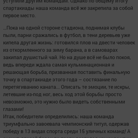
уступили другим командам. Однако по общему итогу
спартакиады наша команда всё же закрепила за собой
первое место.
…Пока на одной стороне стадиона, поднимая клубы
пыли, парни сражались в футбол, в тени деревьев уже
кипела другая жизнь: готовился плов на двести человек
из откормленного за зиму барана, а в самоварах
закипал душистый чай. Но на душе всё не было покоя,
ведь впереди ждала самая кульминационная и
решающая борьба, призванная поставить финальную
точку в спартакиаде этого года – состязание по
перетягиванию каната... Описать те эмоции, те искры,
летевшие из-под ног, весь ход этой борьбы просто
невозможно, это нужно было видеть собственными
глазами!
Итак, победители определились: наша команда
триумфально завоевала чемпионский титул, одержав
победу в 13 видах спорта среди 15 уличных команд! А