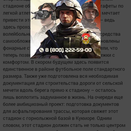
стадионе общей площадью 3,7 гектара с эстафеты по
легкой атлетике. Кстати, Ришат Рафкатович мечтает
привести этот стадион в современный вид – ведь
здесь проходят футбольные матчи, летние
волейбольные турниры. Два года назад на средства
самообложения вокруг стадиона были установлены
фонарные столбы и проложены электрокабели, что
теперь позволяет совершать вечерние пробежки с
комфортом. В скором будущем здесь появится
единственное в районе футбольное поле стандартного
размера. Также уже подготовлена вся необходимая
документация для строительства дороги от сельской
мечети вдоль берега прямо к стадиону – осталось
лишь воплотить задуманное в жизнь. На очереди еще
более амбициозный проект: подготовка документов
для асфальтирования трассы, которая свяжет этот
стадион с горнолыжной базой в Кукморе. Одним
словом, этот стадион должен стать не только центром