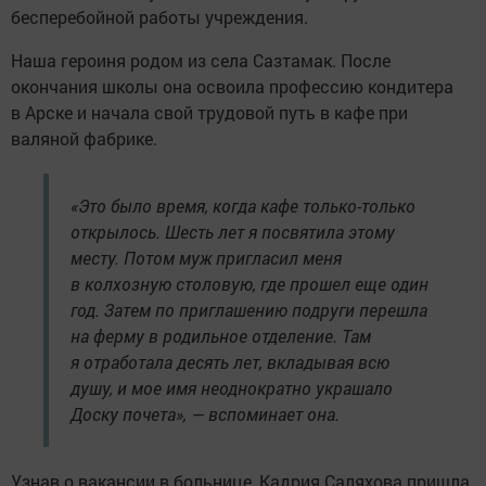
бесперебойной работы учреждения.
Наша героиня родом из села Сазтамак. После
окончания школы она освоила профессию кондитера
в Арске и начала свой трудовой путь в кафе при
валяной фабрике.
«Это было время, когда кафе только-только
открылось. Шесть лет я посвятила этому
месту. Потом муж пригласил меня
в колхозную столовую, где прошел еще один
год. Затем по приглашению подруги перешла
на ферму в родильное отделение. Там
я отработала десять лет, вкладывая всю
душу, и мое имя неоднократно украшало
Доску почета», — вспоминает она.
Узнав о вакансии в больнице, Кадрия Саляхова пришла