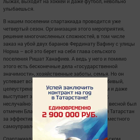
лыжах, выходит на хоккей и даже футбол, невольно
улыбаешься.
В нашем поселении спартакиада проводится уже
четвертый сезон. Организация этого мероприятия,
решение многочисленных сложностей, в том числе
заказ на убой двух баранов Фердинату Вафину с улицы
Норма – всё это берет на себя глава сельского
поселения Ришат Ханафиев. А ведь у него и помимо
этого есть бесконечные дела «государственной
значимости», хозяйственные заботы, семья. Но он
успевает всё. Наш руководитель – трудолюбивый,
целеустремленный, сам увлекается спортом и даже
выступает за команду улицы Тукая. К слову,
неслучайно 38-летний глава поселения этой весной был
отмечен Благодарностью Раиса Республики Татарстан
за эффективную работу и вклад в развитие местного
самоуправления.
Спартакиада стартовала в сентябре на сельском