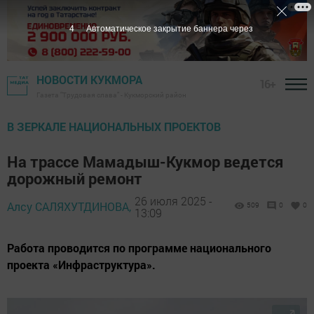
2
Автоматическое закрытие баннера через
НОВОСТИ КУКМОРА
16+
Газета "Трудовая слава" - Кукморский район
В ЗЕРКАЛЕ НАЦИОНАЛЬНЫХ ПРОЕКТОВ
На трассе Мамадыш-Кукмор ведется
дорожный ремонт
26 июля 2025 -
Алсу САЛЯХУТДИНОВА,
509
0
0
13:09
Работа проводится по программе национального
проекта «Инфраструктура».