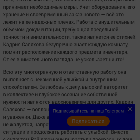
принимает необходимые меры. Учет оборудования, его
хранение и своевременный заказ нового — всё это
лежит на ее надежных плечах. Работа с внушительным
объемом документации, требующая предельной
точности и внимательности, также является ее стихией.
Кадрия Саляхова безупречно знает каждую комнату,
помнит расположение каждого предмета инвентаря.
От ее внимательного взгляда не ускользает ничто!
Всю эту многогранную и ответственную работу она
выполняет с неизменной улыбкой и внутренним
спокойствием. Ее любовь к делу, высокий авторитет
в коллективе и глубокое осознание собственной
нужности являются вдохновением для других. Кадрия
Саляхова — воплощение терпения, отзывчивости
Подписывайтесь на наш Телеграм
и уважения. Даже в трудные моменты она никогда
Подписаться
не жалуется, напротив, умеет найти позитив в любой
ситуации и продолжать работать с улыбкой. Вместе
с супругом Райнуром они вырастили прекрасных дочь