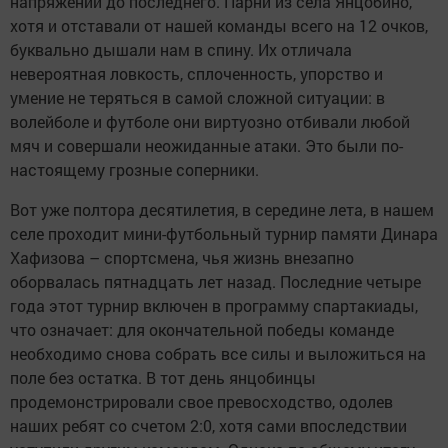
напряжении до последнего. Парни из села Янцобино,
хотя и отставали от нашей команды всего на 12 очков,
буквально дышали нам в спину. Их отличала
невероятная ловкость, сплоченность, упорство и
умение не теряться в самой сложной ситуации: в
волейболе и футболе они виртуозно отбивали любой
мяч и совершали неожиданные атаки. Это были по-
настоящему грозные соперники.
Вот уже полтора десятилетия, в середине лета, в нашем
селе проходит мини-футбольный турнир памяти Динара
Хафизова – спортсмена, чья жизнь внезапно
оборвалась пятнадцать лет назад. Последние четыре
года этот турнир включен в программу спартакиады,
что означает: для окончательной победы команде
необходимо снова собрать все силы и выложиться на
поле без остатка. В тот день янцобинцы
продемонстрировали свое превосходство, одолев
наших ребят со счетом 2:0, хотя сами впоследствии