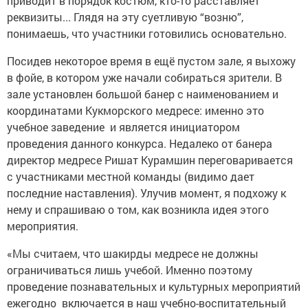
приводит в порядок костюм, кто-то расставляет
реквизиты... Глядя на эту суетливую “возню”,
понимаешь, что участники готовились основательно.
Посидев некоторое время в ещё пустом зале, я выхожу
в фойе, в котором уже начали собираться зрители. В
зале установлен большой банер с наименованием и
координатами Кукморского медресе: именно это
учебное заведение и является инициатором
проведения данного конкурса. Недалеко от банера
директор медресе Ришат Курамшин переговаривается
с участниками местной команды (видимо дает
последние наставления). Улучив момент, я подхожу к
нему и спрашиваю о том, как возникла идея этого
мероприятия.
«Мы считаем, что шакирды медресе не должны
ограничиваться лишь учебой. Именно поэтому
проведение познавательных и культурных мероприятий
ежегодно включается в наш учебно-воспитательный