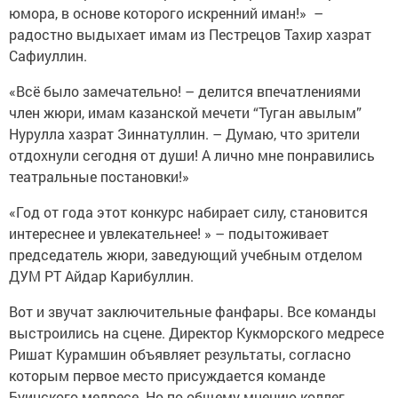
юмора, в основе которого искренний иман!» –
радостно выдыхает имам из Пестрецов Тахир хазрат
Сафиуллин.
«Всё было замечательно! – делится впечатлениями
член жюри, имам казанской мечети “Туган авылым”
Нурулла хазрат Зиннатуллин. – Думаю, что зрители
отдохнули сегодня от души! А лично мне понравились
театральные постановки!»
«Год от года этот конкурс набирает силу, становится
интереснее и увлекательнее! » – подытоживает
председатель жюри, заведующий учебным отделом
ДУМ РТ Айдар Карибуллин.
Вот и звучат заключительные фанфары. Все команды
выстроились на сцене. Директор Кукморского медресе
Ришат Курамшин объявляет результаты, согласно
которым первое место присуждается команде
Буинского медресе. Но по общему мнению коллег,