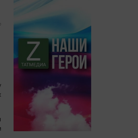
0
у
х
ы
и
,