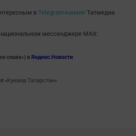
интересным в
Telegram-канале
Татмедиа
в национальном мессенджере MАХ:
ая слава») в
Яндекс.Новости
ал
«Кукмор Татарстан»