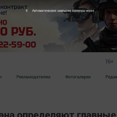
5
Автоматическое закрытие баннера через
16+
и
Рекламодателям
Фотогалереи
Реда
ана определяют главные