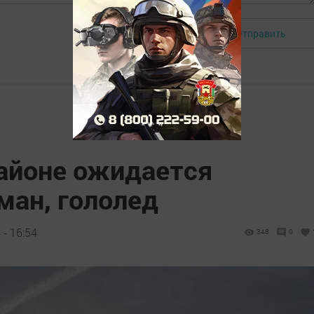
Отправить
Авторизоваться
айоне ожидается
ман, гололед
 - 16:54
348
0