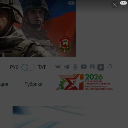
РУС
ТАТ
кция
Рубрики