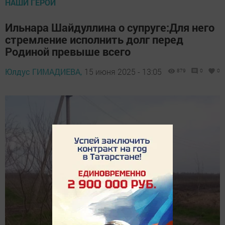
НАШИ ГЕРОИ
Ильнара Шайдуллина о супруге:Для него
стремление исполнить долг перед
Родиной превыше всего
Юлдус ГИМАДИЕВА,
15 июня 2025 - 13:05
879
0
0