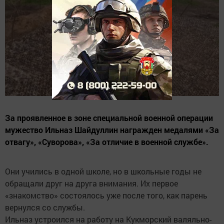
За проявленное в зоне специальной военной операции
мужество Ильназ Шайдуллин награжден медалями «За
отвагу», «Суворова», «За отличие в военной службе».
Они учились в одной школе, но в школьные годы не
обращали друг на друга внимания. Их первое
«знакомство» состоялось уже после того, как парень
вернулся со службы.
Ильназ устроился на работу на Кукморский валяльно-