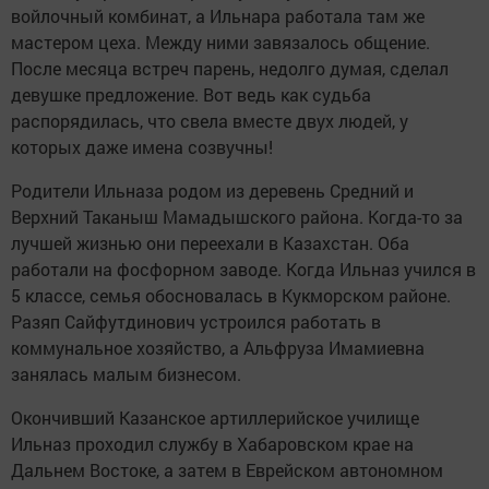
войлочный комбинат, а Ильнара работала там же
мастером цеха. Между ними завязалось общение.
После месяца встреч парень, недолго думая, сделал
девушке предложение. Вот ведь как судьба
распорядилась, что свела вместе двух людей, у
которых даже имена созвучны!
Родители Ильназа родом из деревень Средний и
Верхний Таканыш Мамадышского района. Когда-то за
лучшей жизнью они переехали в Казахстан. Оба
работали на фосфорном заводе. Когда Ильназ учился в
5 классе, семья обосновалась в Кукморском районе.
Разяп Сайфутдинович устроился работать в
коммунальное хозяйство, а Альфруза Имамиевна
занялась малым бизнесом.
Окончивший Казанское артиллерийское училище
Ильназ проходил службу в Хабаровском крае на
Дальнем Востоке, а затем в Еврейском автономном