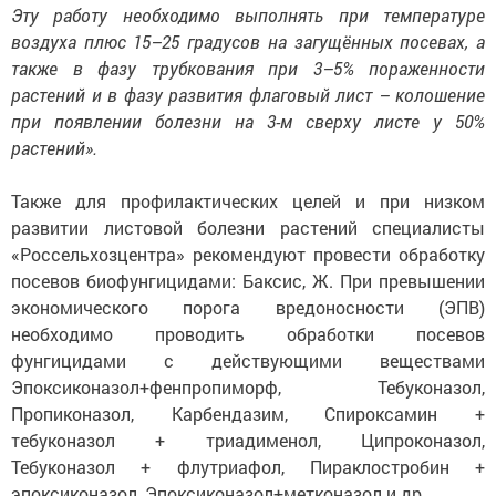
Эту работу необходимо выполнять при температуре
воздуха плюс 15–25 градусов на загущённых посевах, а
также в фазу трубкования при 3–5% пораженности
растений и в фазу развития флаговый лист – колошение
при появлении болезни на 3-м сверху листе у 50%
растений».
Также для профилактических целей и при низком
развитии листовой болезни растений специалисты
«Россельхозцентра» рекомендуют провести обработку
посевов биофунгицидами: Баксис, Ж. При превышении
экономического порога вредоносности (ЭПВ)
необходимо проводить обработки посевов
фунгицидами с действующими веществами
Эпоксиконазол+фенпропиморф, Тебуконазол,
Пропиконазол, Карбендазим, Спироксамин +
тебуконазол + триадименол, Ципроконазол,
Тебуконазол + флутриафол, Пираклостробин +
эпоксиконазол, Эпоксиконазол+метконазол и др.