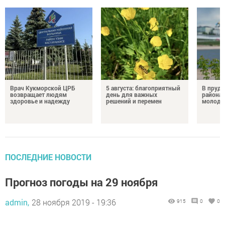
Врач Кукморской ЦРБ
5 августа: благоприятный
В пруду
возвращает людям
день для важных
района 
здоровье и надежду
решений и перемен
молодо
ПОСЛЕДНИЕ НОВОСТИ
Прогноз погоды на 29 ноября
admin,
28 ноября 2019 - 19:36
915
0
0