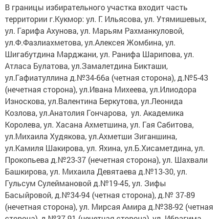
В границы избирательного участка входит часть
территории г.Кукмор: ул. Г. Ильясова, ул. Утямишевых,
ул. Гарифа Ахунова, ул. Марьям Рахманкуловой,
ул.Ф.Фазлиахметова, ул.Алексея Жомбина, ул.
Шигабутдина Марджани, ул. Ранифа Шарипова, ул.
Атласа Булатова, ул.Замалетдина Бикташи,
ул.Гафиатуллина д.№34-66а (четная сторона), д.№5-43
(нечетная сторона), ул.Ивана Михеева, ул.Илиодора
Износкова, ул.Валентина Беркутова, ул.Леонида
Козлова, ул.Анатолия Гончарова, ул. Академика
Королева, ул. Хасана Ахметшина, ул. Гая Сабитова,
ул.Михаила Худякова, ул.Ахметши Зиганшина,
ул.Камиля Шакирова, ул. Яхина, ул.Б.Хисаметдина, ул.
Прокопьева д.№23-37 (нечетная сторона), ул. Шахвали
Башкирова, ул. Михаила Девятаева д.№13-30, ул.
Гульсум Сулеймановой д.№19-45, ул. Зифы
Басыйровой, д.№34-94 (четная сторона), д.№ 37-89
(нечетная сторона), ул. Мирсая Амира д.№38-92 (четная
сторона), д.№37-91 (нечетная сторона), ул. Ибрагима