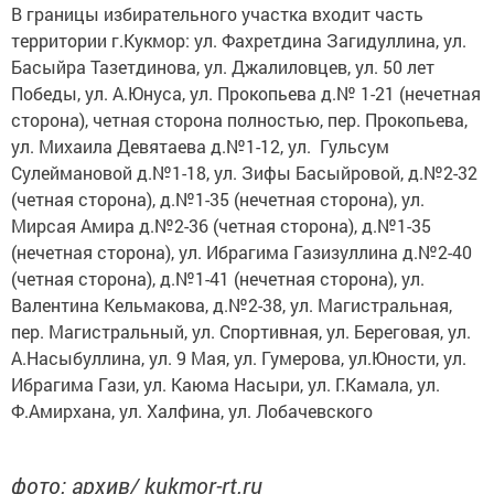
В границы избирательного участка входит часть
территории г.Кукмор: ул. Фахретдина Загидуллина, ул.
Басыйра Тазетдинова, ул. Джалиловцев, ул. 50 лет
Победы, ул. А.Юнуса, ул. Прокопьева д.№ 1-21 (нечетная
сторона), четная сторона полностью, пер. Прокопьева,
ул. Михаила Девятаева д.№1-12, ул. Гульсум
Сулеймановой д.№1-18, ул. Зифы Басыйровой, д.№2-32
(четная сторона), д.№1-35 (нечетная сторона), ул.
Мирсая Амира д.№2-36 (четная сторона), д.№1-35
(нечетная сторона), ул. Ибрагима Газизуллина д.№2-40
(четная сторона), д.№1-41 (нечетная сторона), ул.
Валентина Кельмакова, д.№2-38, ул. Магистральная,
пер. Магистральный, ул. Спортивная, ул. Береговая, ул.
А.Насыбуллина, ул. 9 Мая, ул. Гумерова, ул.Юности, ул.
Ибрагима Гази, ул. Каюма Насыри, ул. Г.Камала, ул.
Ф.Амирхана, ул. Халфина, ул. Лобачевского
фото: архив/ kukmor-rt.ru