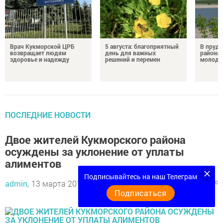
Врач Кукморской ЦРБ
5 августа: благоприятный
В пруду
возвращает людям
день для важных
района 
здоровье и надежду
решений и перемен
молодо
ПОСЛЕДНИЕ НОВОСТИ
Двое жителей Кукморского района
осуждены за уклонение от уплаты
алиментов
Подписывайтесь на наш Телеграм
admin,
13 марта 2019 - 15:15
1087
0
0
Подписаться