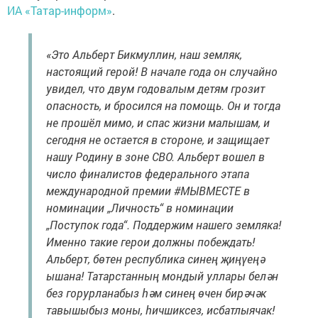
ИА «Татар-информ»
.
«Это Альберт Бикмуллин, наш земляк,
настоящий герой! В начале года он случайно
увидел, что двум годовалым детям грозит
опасность, и бросился на помощь. Он и тогда
не прошёл мимо, и спас жизни малышам, и
сегодня не остается в стороне, и защищает
нашу Родину в зоне СВО. Альберт вошел в
число финалистов федерального этапа
международной премии #МЫВМЕСТЕ в
номинации „Личность“ в номинации
„Поступок года“. Поддержим нашего земляка!
Именно такие герои должны побеждать!
Альберт, бөтен республика синең җиңүеңә
ышана! Татарстанның мондый уллары белән
без горурланабыз һәм синең өчен бирәчәк
тавышыбыз моны, һичшиксез, исбатлыячак!