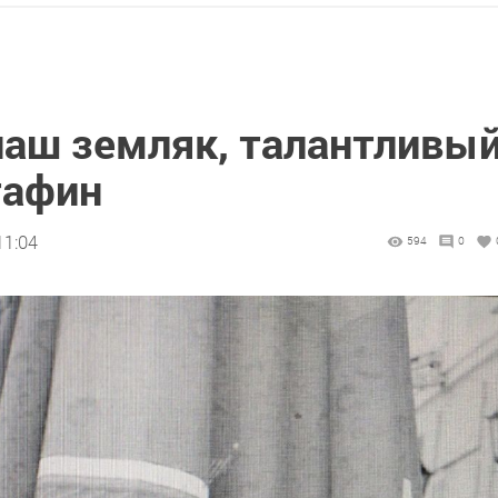
наш земляк, талантливы
тафин
11:04
594
0