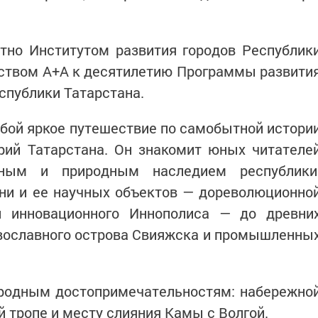
тно Институтом развития городов Республик
ьством А+А к десятилетию Программы развити
спублики Татарстана.
бой яркое путешествие по самобытной истори
рий Татарстана. Он знакомит юных читателе
ным и природным наследием республики
ни и ее научных объектов — дореволюционно
и инновационного Иннополиса — до древни
авославного острова Свияжска и промышленны
иродным достопримечательностям: набережно
й тропе и месту слияния Камы с Волгой.