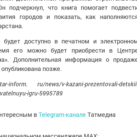
Он подчеркнул, что книга помогает подвест
вития городов и показать, как наполняютс
арстана.
!» будет доступно в печатном и электронно
емя его можно будет приобрести в Центр
на». Дополнительная информация о продаж
 опубликована позже.
inform. ru/news/v-kazani-prezentovali-detskii
ovatelnuyu-igru-5995789
интересным в
Telegram-канале
Татмедиа
в национальном мессенджере MАХ: