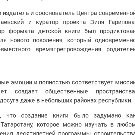
е издатель и сооснователь Центра современно
аевский и куратор проекта Зиля Гарипова
ор формата детской книги был продиктова
ля нового поколения, который одновременн
вместного времяпрепровождения родителе
плые эмоции и полностью соответствует мисси
ет создает общественные пространства
осуга даже в небольших районах республики.
л, что создание книги было задумано ка
 Татарстану, которое можно изучать в любо
ения десятилетней программы строительств