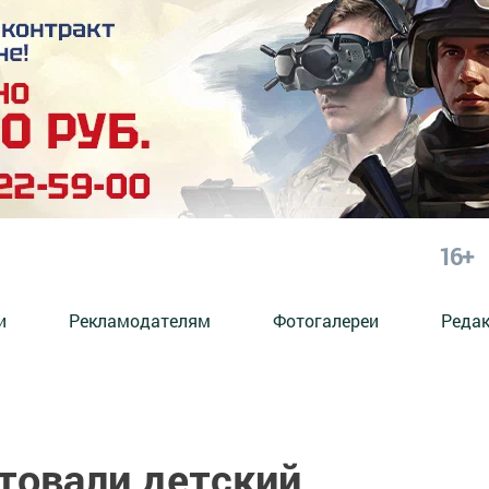
16+
и
Рекламодателям
Фотогалереи
Реда
товали детский