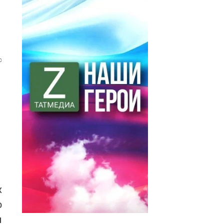
0
х
о
ы