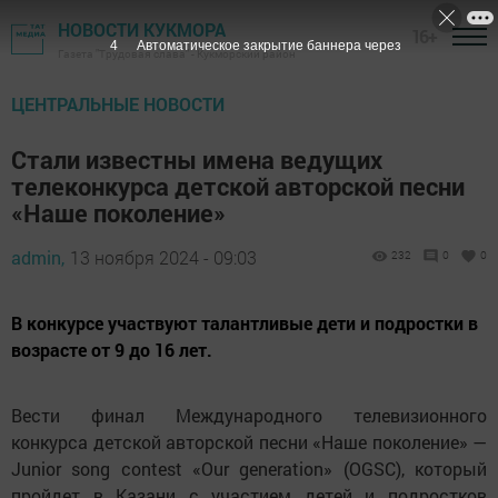
НОВОСТИ КУКМОРА
16+
3
Автоматическое закрытие баннера через
Газета "Трудовая слава" - Кукморский район
ЦЕНТРАЛЬНЫЕ НОВОСТИ
Стали известны имена ведущих
телеконкурса детской авторской песни
«Наше поколение»
admin,
13 ноября 2024 - 09:03
232
0
0
В конкурсе участвуют талантливые дети и подростки в
возрасте от 9 до 16 лет.
Вести финал Международного телевизионного
конкурса детской авторской песни «Наше поколение» —
Junior song contest «Our generation» (OGSC), который
пройдет в Казани с участием детей и подростков