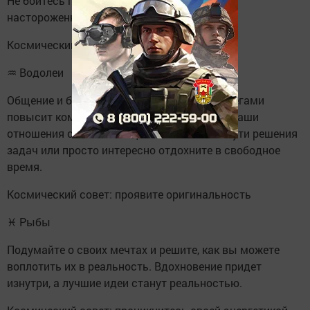
Не бойтесь принимать их и с без всякой
настороженностью воспользуйтесь ими.
Космический совет: откройте свое сердце.
♒ Водолеи
Общение и близкое взаимодействие с коллегами
повысит командных дух, а также улучшит ваши
отношения с ними. Поищите совместные пути решения
задач или просто интересно отдохните в свободное
время.
Космический совет: проявите оригинальность
♓ Рыбы
Подумайте о своих мечтах и решите, как вы можете
воплотить их в реальность. Вдохновение придет
изнутри, а лучшие идеи станут реальностью.