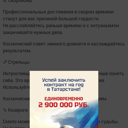
♏ Скорпионы
Профессиональные достижения в скором времени
станут для вас причиной большой гордости.
Не расслабляйтесь раньше времени и с энтузиазмом
заканчивайте нужные дела.
Космический совет: немного дожмите и наслаждайтесь
результатом.
♐ Стрельцы
Интроспекция и самоанализ помогут вам лучше понять
себя. Это время для личного роста и развития.
Используйте его с пользой.
Космический совет: займитесь самопознанием.
♑ Козероги
Смело можете ждать под конец дня подарки судьбы.