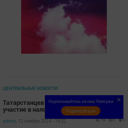
ЦЕНТРАЛЬНЫЕ НОВОСТИ
Татарстанцев приглашают принять
Подписывайтесь на наш Телеграм
участие в налоговом диктанте
Подписаться
admin,
12 ноября 2024 - 16:32
169
0
0