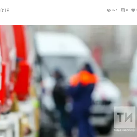
10:18
375
0