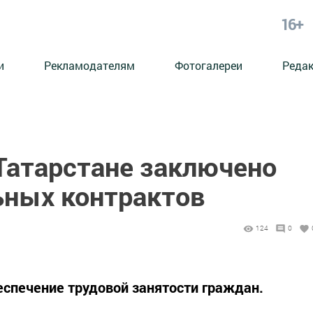
16+
и
Рекламодателям
Фотогалереи
Реда
 Татарстане заключено
ьных контрактов
124
0
беспечение трудовой занятости граждан.