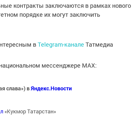
ьные контракты заключаются в рамках нового
тетном порядке их могут заключить
интересным в
Telegram-канале
Татмедиа
в национальном мессенджере MАХ:
ая слава») в
Яндекс.Новости
ал
«Кукмор Татарстан»