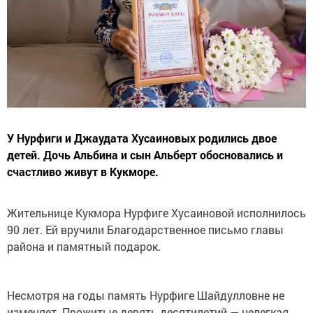
У Нурфиги и Джаудата Хусаиновых родились двое
детей. Дочь Альбина и сын Альберт обосновались и
счастливо живут в Кукморе.
Жительнице Кукмора Нурфиге Хусаиновой исполнилось
90 лет. Ей вручили Благодарственное письмо главы
района и памятный подарок.
Несмотря на годы память Нурфиге Шайдулловне не
изменяет. Прожитые девять десятилетий — нелегкая