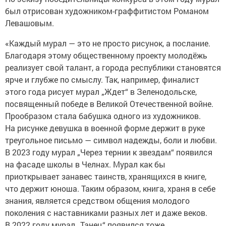
был отрисован художником-граффитистом Романом
Левашовым.
«Каждый мурал — это не просто рисунок, а послание.
Благодаря этому общественному проекту молодёжь
реализует свой талант, а города республики становятся
ярче и глубже по смыслу. Так, например, финалист
этого года рисует мурал „Ждет“ в Зеленодольске,
посвященный победе в Великой Отечественной войне.
Прообразом стала бабушка одного из художников.
На рисунке девушка в военной форме держит в руке
треугольное письмо — символ надежды, боли и любви.
В 2023 году мурал „Через тернии к звездам“ появился
на фасаде школы в Челнах. Мурал как бы
приоткрывает занавес таинств, хранящихся в книге,
что держит юноша. Таким образом, книга, храня в себе
знания, является средством общения молодого
поколения с наставниками разных лет и даже веков.
В 2022 году мурал „Танец“ появился тоже