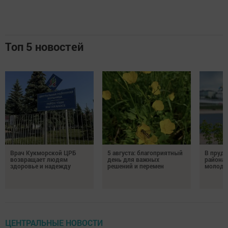
Топ 5 новостей
Врач Кукморской ЦРБ
5 августа: благоприятный
В пруду
возвращает людям
день для важных
района 
здоровье и надежду
решений и перемен
молодо
ЦЕНТРАЛЬНЫЕ НОВОСТИ