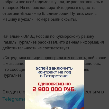
набрали все необходимое и ушли, не расплатившись с
товаром. На вопрос кассира «Кто деньги отдаст»,
ответили «Владимир Владимирович Путин», сели в
машину и уехали. Номера были скрыты.
Начальник ОМВД России по Кукморскому району
Рамиль Нургалиев рассказал, что данная информация
действительности не соответствует.
«Сотрудники полиции проверили эту новость, побывали
в магазине, пообщались с продавцами. Выяснилось,
что сообщение было фейком», - сказал Рамиль
Нургалиев.
Следите за самым важным и интересным в
Telegram-канале
Татмедиа