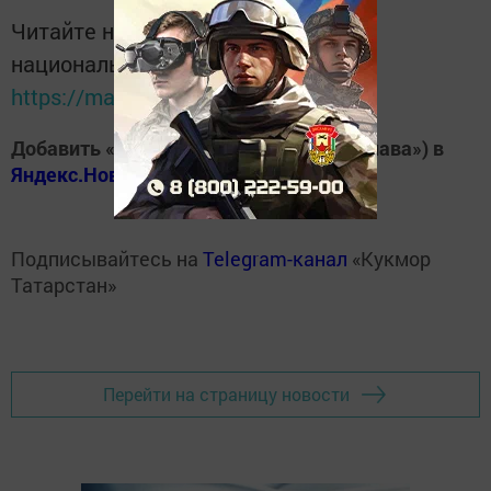
Читайте новости Татарстана в
национальном мессенджере MАХ:
https://max.ru/tatmedia
Добавить «Хезмэт даны» («Трудовая слава») в
Яндекс.Новости
Подписывайтесь на
Telegram-канал
«Кукмор
Татарстан»
Перейти на страницу новости