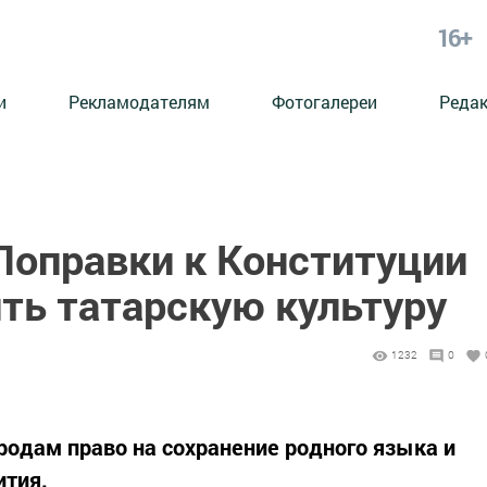
16+
и
Рекламодателям
Фотогалереи
Реда
Поправки к Конституции
ть татарскую культуру
1232
0
ародам право на сохранение родного языка и
ития.