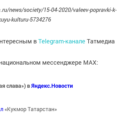
.ru/news/society/15-04-2020/valeev-popravki-k-
skuyu-kulturu-5734276
интересным в
Telegram-канале
Татмедиа
в национальном мессенджере MАХ:
ая слава») в
Яндекс.Новости
ал
«Кукмор Татарстан»