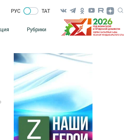
РУС
ТАТ
кция
Рубрики
0