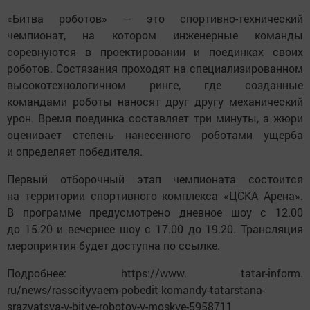
«Битва роботов» — это спортивно-технический
чемпионат, на котором инженерные команды
соревнуются в проектировании и поединках своих
роботов. Состязания проходят на специализированном
высокотехнологичном ринге, где созданные
командами роботы наносят друг другу механический
урон. Время поединка составляет три минуты, а жюри
оценивает степень нанесенного роботами ущерба
и определяет победителя.
Первый отборочный этап чемпионата состоится
на территории спортивного комплекса «ЦСКА Арена».
В программе предусмотрено дневное шоу с 12.00
до 15.20 и вечернее шоу с 17.00 до 19.20. Трансляция
мероприятия будет доступна по ссылке.
Подробнее: https://www. tatar-inform.
ru/news/rasscityvaem-pobedit-komandy-tatarstana-
srazyatsya-v-bitve-robotov-v-moskve-5958711