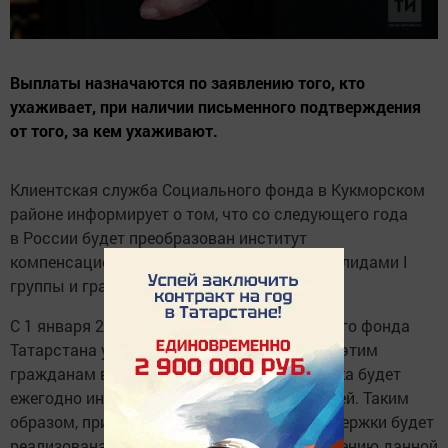
Выплаты назначаются по заявлению того, кто
ухаживает, при наличии письменного подтверждения
от того, за кем ухаживают.
Клиентская служба Социального фонда в Кукморском
районе информирует о том, что со следующего года
в России будет преобразован институт
компенсационных выплат по уходу за инвалидами I
группы и гражданами старше 80 лет.
С 1 января 2025 года Отделение Социального фонда
Татарстана установит надбавки к пенсиям этим
гражданам в размере 1200 рублей. Надбавка будет
ежегодно индексироваться вместе с пенсией. Таким
образом, при сохранении самой меры поддержки будет
реализована задача по ежегодному повышению данной