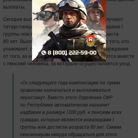
выплаты.
Сегодня выплаты в размере 1200 рублей получают
татарстанцы, которые ухаживают за инвалидами I
группы или пенсионерами, достигшими возраста
80 лет. Выплаты назначаются по заявлению того, кто
ухаживает, при наличии письменного подтверждения
от того, за кем ухаживают. Деньги начисляются вместе
с пенсией человека, за которым осуществляется уход.
«Со следующего года компенсации по таким
правилам назначаться и выплачиваться
перестанут. Вместо этого Отделение СФР
по Республике автоматически назначит
надбавки в размере 1200 руб. к пенсиям всех
граждан, которые являются инвалидами I
группы или достигли возраста 80 лет. Самим
пенсионерам никуда обращаться для этого