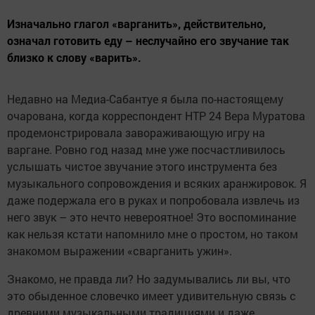
Изначально глагол «варганить», действительно,
означал готовить еду – неслучайно его звучание так
близко к слову «варить».
Недавно на Медиа-Сабантуе я была по-настоящему
очарована, когда корреспондент НТР 24 Вера Муратова
продемонстрировала завораживающую игру на
варгане. Ровно год назад мне уже посчастливилось
услышать чистое звучание этого инструмента без
музыкального сопровождения и всяких аранжировок. Я
даже подержала его в руках и попробовала извлечь из
него звук – это нечто невероятное! Это воспоминание
как нельзя кстати напомнило мне о простом, но таком
знакомом выражении «сварганить ужин».
Знакомо, не правда ли? Но задумывались ли вы, что
это обыденное словечко имеет удивительную связь с
древними музыкальными традициями и даже