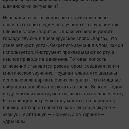
шаманскими ритуалами?
Изначально глагол «варганить», действительно,
означал готовить еду – неслучайно его звучание так
близко к слову «варить». Однако его корни уходят
гораздо глубже, в древнерусское слово «варга», что
означает «рот, уста». Секрет его звучания в том, как он
используется. Инструмент прикладывают ко рту, а
язычок приводят в движение. Ротовая полость
мгновенно становится резонатором, создавая почти
мистическое звучание. Неудивительно, что шаманы
использовали варган в своих ритуалах – его мощные
вибрации способны погружать в транс. Варган – один
из древнейших инструментов, известных человечеству.
Его вариации встречаются у множества народов: у
башкир и татар он известен как «кубыз», у якутов –
«хомус», у алтайцев – «комус», а на Украине –
«дрымба».