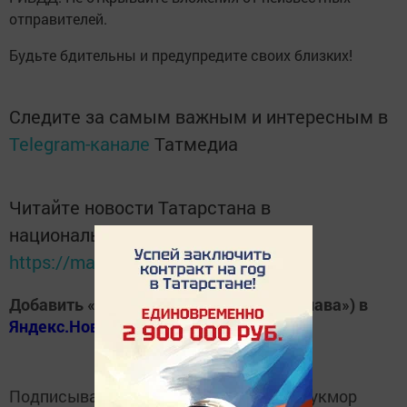
отправителей.
Будьте бдительны и предупредите своих близких!
Следите за самым важным и интересным в
Telegram-канале
Татмедиа
Читайте новости Татарстана в
национальном мессенджере MАХ:
https://max.ru/tatmedia
Добавить «Хезмэт даны» («Трудовая слава») в
Яндекс.Новости
Подписывайтесь на
Telegram-канал
«Кукмор