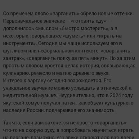
Со временем слово «варганить» обрело новые оттенки.
Первоначальное значение – «готовить еду» –
дополнилось смыслом «быстро мастерить», а в
некоторых говорах даже «шуметь» или «играть на
инструменте». Сегодня мы чаще используем его в
шутливом или неформальном контексте: «сварганить
завтрак», «сварганить полку за пять минут». Но за этим
простым словом кроется целая история, связывающая
кулинарию, ремесло и магию древнего звука.
Интерес к варгану сегодня возрождается. Его
уникальное звучание можно услышать в этнической и
медитативной музыке. Неудивительно, что в 2024 году
якутский хомус получил патент как объект культурного
наследия России, подчеркивая его значимость.
Так что, если вам захочется не просто «сварганить»
что-то на скорую руку, а попробовать научиться играть
на варгане, возможно, его звуки откроют для вас двери