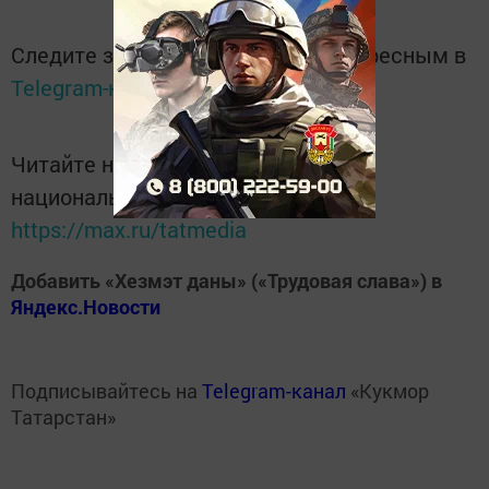
Следите за самым важным и интересным в
Telegram-канале
Татмедиа
Читайте новости Татарстана в
национальном мессенджере MАХ:
https://max.ru/tatmedia
Добавить «Хезмэт даны» («Трудовая слава») в
Яндекс.Новости
Подписывайтесь на
Telegram-канал
«Кукмор
Татарстан»