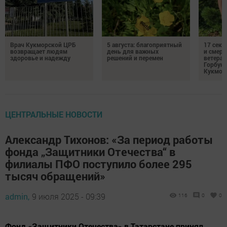
Врач Кукморской ЦРБ
5 августа: благоприятный
17 сек
возвращает людям
день для важных
и смерт
здоровье и надежду
решений и перемен
ветеран
Горбуно
Кукмор
ЦЕНТРАЛЬНЫЕ НОВОСТИ
Александр Тихонов: «За период работы
фонда „Защитники Отечества“ в
филиалы ПФО поступило более 295
тысяч обращений»
admin,
9 июля 2025 - 09:39
116
0
0
Фонд «Защитники Отечества» в Татарстане принял