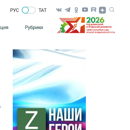
РУС
ТАТ
кция
Рубрики
0