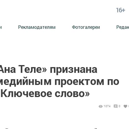
16+
и
Рекламодателям
Фотогалереи
Реда
Ана Теле» признана
медийным проектом по
«Ключевое слово»
1074
0