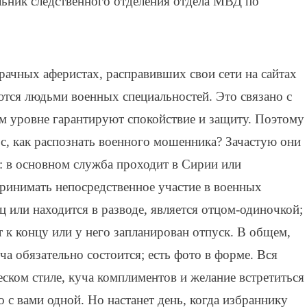
ник следственного отделения отдела МВД по
рачных аферистах, расправивших свои сети на сайтах
ются людьми военных специальностей. Это связано с
ом уровне гарантируют спокойствие и защиту. Поэтому
ос, как распознать военного мошенника? Зачастую они
: в основном служба проходит в Сирии или
ринимать непосредственное участие в военных
 или находится в разводе, является отцом-одиночкой;
 к концу или у него запланирован отпуск. В общем,
ча обязательно состоится; есть фото в форме. Вся
еском стиле, куча комплиментов и желание встретиться
 с вами одной. Но настанет день, когда избраннику