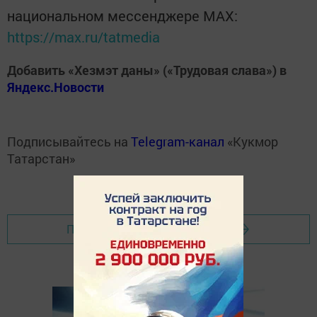
национальном мессенджере MАХ:
https://max.ru/tatmedia
Добавить «Хезмэт даны» («Трудовая слава») в
Яндекс.Новости
Подписывайтесь на
Telegram-канал
«Кукмор
Татарстан»
Перейти на страницу новости