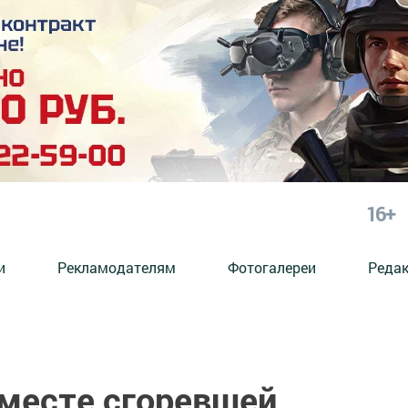
16+
и
Рекламодателям
Фотогалереи
Реда
 месте сгоревшей