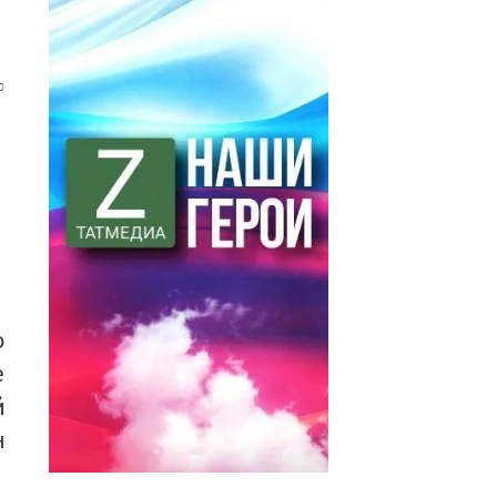
0
ю
е
й
н