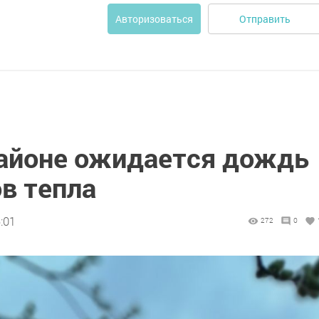
Отправить
Авторизоваться
айоне ожидается дождь
ов тепла
:01
272
0