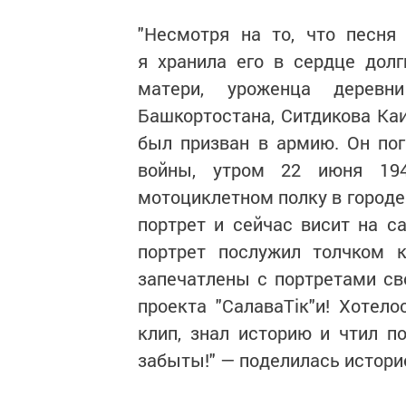
"Несмотря на то, что песня
я хранила его в сердце дол
матери, уроженца дерев
Башкортостана, Ситдикова Ка
был призван в армию. Он по
войны, утром 22 июня 194
мотоциклетном полку в городе
портрет и сейчас висит на 
портрет послужил толчком 
запечатлены с портретами св
проекта "СалаваТік"и! Хотел
клип, знал историю и чтил п
забыты!" — поделилась истори