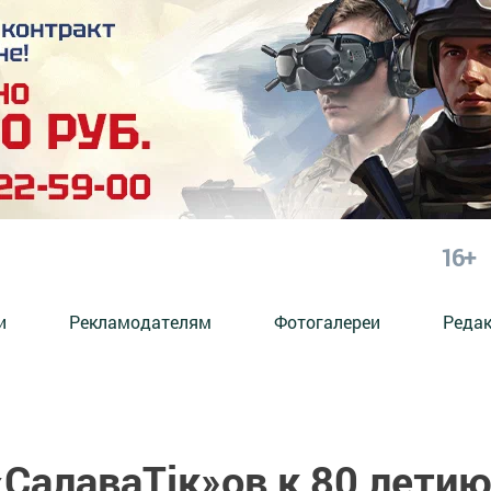
16+
и
Рекламодателям
Фотогалереи
Реда
«СалаваТік»ов к 80 лети