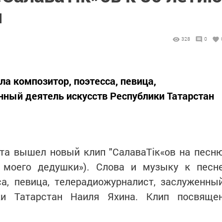
ы
328
0
ла композитор, поэтесса, певица,
ный деятель искусств Республики Татарстан
ета вышел новый клип "СалаваТік«ов на песн
 моего дедушки»). Слова и музыку к песн
са, певица, телерадиожурналист, заслуженны
ки Татарстан Наиля Яхина. Клип посвяще