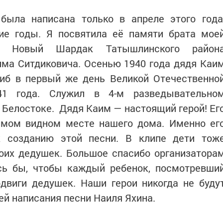
 была написана только в апреле этого года
гие годы. Я посвятила её памяти брата мое
ни Новый Шардак Татышлинского район
има Ситдиковича. Осенью 1940 года дядя Каи
гиб в первый же день Великой Отечественно
1 года. Служил в 4-м разведывательно
 Белостоке. Дядя Каим — настоящий герой! Ег
самом видном месте нашего дома. Именно ег
к созданию этой песни. В клипе дети тож
оих дедушек. Большое спасибо организатора
ось бы, чтобы каждый ребенок, посмотревши
одвиги дедушек. Наши герои никогда не буду
ей написания песни Наиля Яхина.