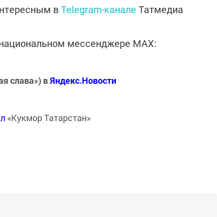
интересным в
Telegram-канале
Татмедиа
в национальном мессенджере MАХ:
ая слава») в
Яндекс.Новости
ал
«Кукмор Татарстан»