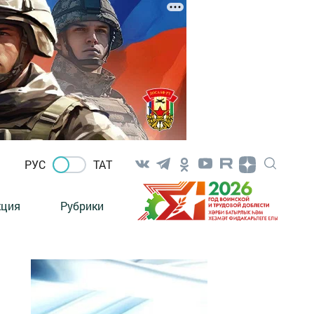
РУС
ТАТ
кция
Рубрики
ю