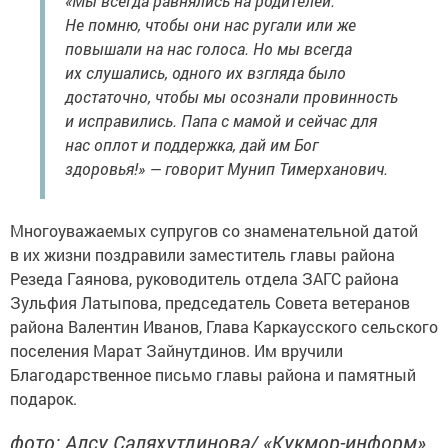
«Мы всегда равнялись на родителей.
Не помню, чтобы они нас ругали или же
повышали на нас голоса. Но мы всегда
их слушались, одного их взгляда было
достаточно, чтобы мы осознали провинность
и исправились. Папа с мамой и сейчас для
нас оплот и поддержка, дай им Бог
здоровья!» — говорит Мунип Тимерханович.
Многоуважаемых супругов со знаменательной датой
в их жизни поздравили заместитель главы района
Резеда Гаянова, руководитель отдела ЗАГС района
Зульфия Латыпова, председатель Совета ветеранов
района Валентин Иванов, Глава Каркаусского сельского
поселения Марат Зайнутдинов. Им вручили
Благодарственное письмо главы района и памятный
подарок.
фото: Алсу Саляхутдинова/ «Кукмор-информ»