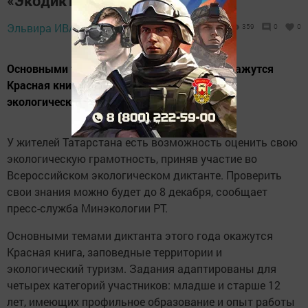
«Экодиктант»
25 ноября 2024 -
Эльвира ИВАНОВА,
359
0
0
16:57
Основными темами диктанта этого года окажутся
Красная книга, заповедные территории и
экологический туризм.
У жителей Татарстана есть возможность оценить свою
экологическую грамотность, приняв участие во
Всероссийском экологическом диктанте. Проверить
свои знания можно будет до 8 декабря, сообщает
пресс-служба Минэкологии РТ.
Основными темами диктанта этого года окажутся
Красная книга, заповедные территории и
экологический туризм. Задания адаптированы для
четырех категорий участников: младше и старше 12
лет, имеющих профильное образование и опыт работы