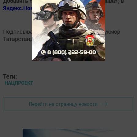
Добавить «Хезмэт даны» («Трудовая слава») в
Яндекс.Новости
Подписывайтесь на
Telegram-канал
«Кукмор
Татарстан»
Теги:
НАЦПРОЕКТ
Перейти на страницу новости