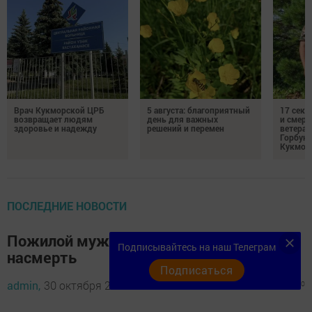
Врач Кукморской ЦРБ
5 августа: благоприятный
17 сек
возвращает людям
день для важных
и смерт
здоровье и надежду
решений и перемен
ветеран
Горбуно
Кукмор
ПОСЛЕДНИЕ НОВОСТИ
Пожилой мужчина упал в яму и замерз
Подписывайтесь на наш Телеграм
насмерть
Подписаться
admin,
30 октября 2019 - 19:03
1446
0
0