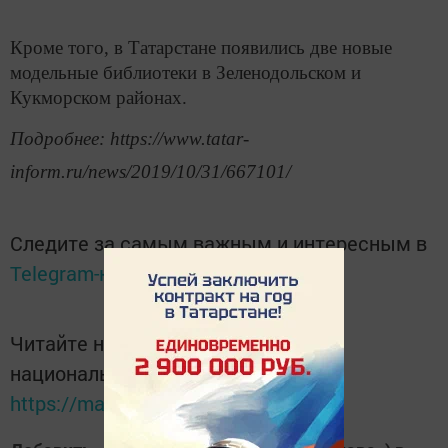
Кроме того, в Татарстане появились две новые
модельные библиотеки в Зеленодольском и
Кукморском районах.
Подробнее: https://www.tatar-
inform.ru/news/2019/10/31/667101/
Следите за самым важным и интересным в
Telegram-канале
Татмедиа
Читайте новости Татарстана в
национальном мессенджере MАХ:
https://max.ru/tatmedia