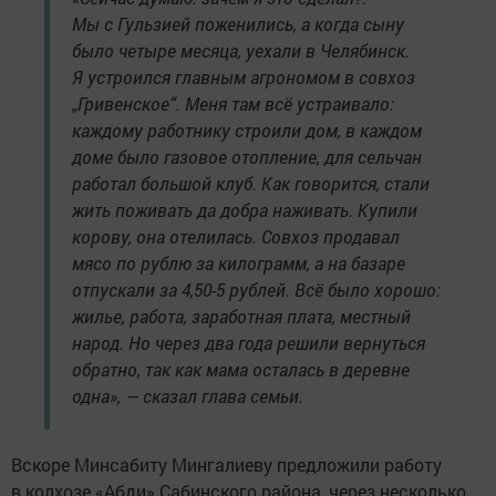
Мы с Гульзией поженились, а когда сыну
было четыре месяца, уехали в Челябинск.
Я устроился главным агрономом в совхоз
„Гривенское“. Меня там всё устраивало:
каждому работнику строили дом, в каждом
доме было газовое отопление, для сельчан
работал большой клуб. Как говорится, стали
жить поживать да добра наживать. Купили
корову, она отелилась. Совхоз продавал
мясо по рублю за килограмм, а на базаре
отпускали за 4,50-5 рублей. Всё было хорошо:
жилье, работа, заработная плата, местный
народ. Но через два года решили вернуться
обратно, так как мама осталась в деревне
одна», — сказал глава семьи.
Вскоре Минсабиту Мингалиеву предложили работу
в колхозе «Абди» Сабинского района, через несколько