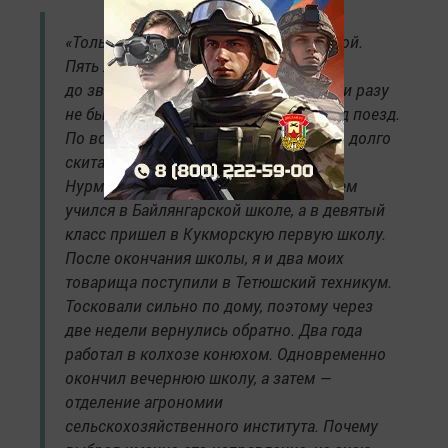
«Только жизнь отца оказалась короткой.
Пять лет был на войне, дослужился
до звания старшины роты, при этом ни разу
не был ранен, но в 1952 году попал под поезд.
По воле судьбы я, как и мои родители, долго
скитался по этой земле. Окончил
Нурмабашскую начальную школу, затем
учился в Байлянгарской школе, а в девятый
класс пришел в Кукморскую первую школу.
После окончания школы, я и два моих
товарища поступили в Тетюшский техникум.
Тосковали сильно по дому, поэтому через
две недели вернулись обратно. Два года
работал в колхозе конюхом. Одновременно
окончил вечернюю школу, а затем —
отделение агрономии
сельскохозяйственного института. Почему