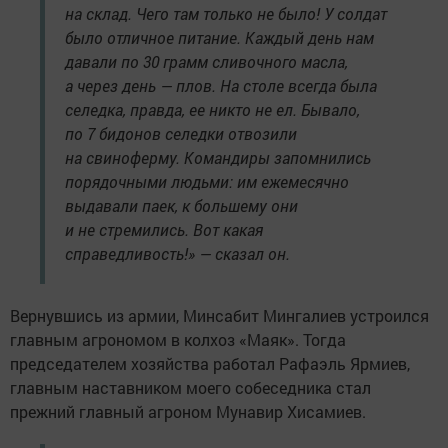
на склад. Чего там только не было! У солдат
было отличное питание. Каждый день нам
давали по 30 грамм сливочного масла,
а через день — плов. На столе всегда была
селедка, правда, ее никто не ел. Бывало,
по 7 бидонов селедки отвозили
на свиноферму. Командиры запомнились
порядочными людьми: им ежемесячно
выдавали паек, к большему они
и не стремились. Вот какая
справедливость!» — сказал он.
Вернувшись из армии, Минсабит Мингалиев устроился
главным агрономом в колхоз «Маяк». Тогда
председателем хозяйства работал Рафаэль Ярмиев,
главным наставником моего собеседника стал
прежний главный агроном Мунавир Хисамиев.