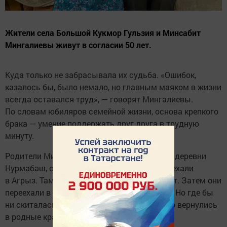
Жители села Большой Кукмор Гульзия и Минсабит
Мингалиевы живут в согласии 50 лет.
Куда только не забрасывала их судьба. «Ошибок,
казалось бы, было немало, но главным маяком в жизни
всегда оставался труд», — говорят Мингалиевы.
По словам юбиляров семейной жизни, основа крепкого
брака — умение поддержать друг друга в трудную
минуту.
Родители Минсабита Мингалиева родом из деревни
Нурмабаш, они поженились, а в 1947 году уехали
в Агрыз. Там родился их первенец Минсабит. Затем они
переехали в Сарапул, где родилась их дочь. Но где бы
ни скиталась молодая семья, они всё равно вернулись
в родные края.