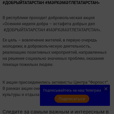
#ДОБРЫЙТАТАРСТАН #МӘРХӘМӘТЛЕТАТАРСТАН»
В республике проходит добровольческая акция
«Осенняя неделя добра – эстафета добрых дел
#ДОБРЫЙТАТАРСТАН #МӘРХӘМӘТЛЕТАТАРСТАН».
Ее цель – вовлечение жителей, в первую очередь
молодежи, в добровольческую деятельность,
реализацию позитивных мероприятий, направленных
на решение социально значимых проблем, оказание
помощи пожилым людям.
К акции присоединились активисты Центра "Форпост".
В рамках акции они убрали мусор на территории Парка
Подписывайтесь на наш Телеграм
культуры и отдыха имени Атласа Булатова.
Подписаться
Следите за самым важным и интересным в