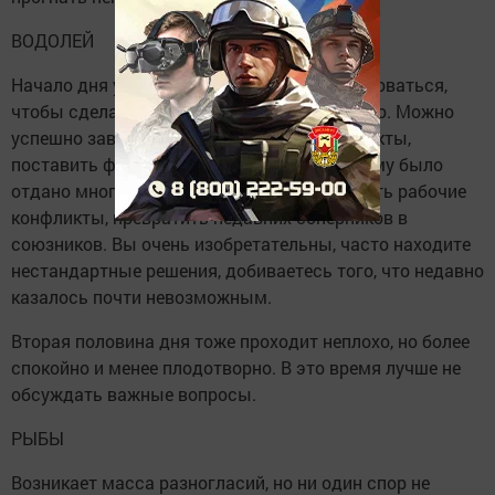
ВОДОЛЕЙ
Начало дня удачно, и этим нужно воспользоваться,
чтобы сделать то, что было давно задумано. Можно
успешно завершить какие-то сложные проекты,
поставить финальную точку в деле, которому было
отдано много сил. Будет шанс урегулировать рабочие
конфликты, превратить недавних соперников в
союзников. Вы очень изобретательны, часто находите
нестандартные решения, добиваетесь того, что недавно
казалось почти невозможным.
Вторая половина дня тоже проходит неплохо, но более
спокойно и менее плодотворно. В это время лучше не
обсуждать важные вопросы.
РЫБЫ
Возникает масса разногласий, но ни один спор не