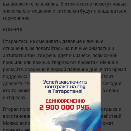
вы воплотите их в жизнь. В этом охотно помогут новые
знакомые, отношения с которыми будут складываться
гармонично.
КОЗЕРОГ
Старайтесь не смешивать деловые и личные
отношения, не полагайтесь на личные симпатии и
антипатии там, где речь идет о бизнесе, возможной
прибыли или важных творческих проектах. Меньше
рискуйте, особенно в первой половине дня: в это время
поддержка звезд будет очень скромной. Не стоит
доверять тем, кто обещает слишком многое. Сегодня
кто-то может попытаться использовать вас в своих
интересах.
Вторая половина дня больше подходит для отдыха и
восстановления сил, чем для решительных действий.
Можно вспомнить о старом хобби – оно поможет
прогнать неприятные мысли.