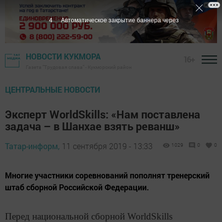
3
Автоматическое закрытие баннера через
НОВОСТИ КУКМОРА
16+
Газета "Трудовая слава" - Кукморский район
ЦЕНТРАЛЬНЫЕ НОВОСТИ
Эксперт WorldSkills: «Нам поставлена
задача – в Шанхае взять реванш»
Татар-информ,
11 сентября 2019 - 13:33
1029
0
0
Многие участники соревнований пополнят тренерский
штаб сборной Российской Федерации.
Перед национальной сборной WorldSkills