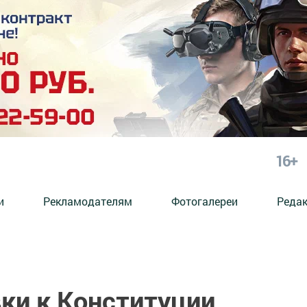
16+
и
Рекламодателям
Фотогалереи
Реда
ки к Конституции