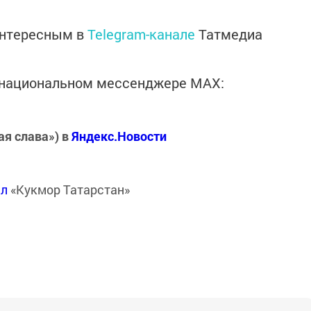
интересным в
Telegram-канале
Татмедиа
в национальном мессенджере MАХ:
ая слава») в
Яндекс.Новости
ал
«Кукмор Татарстан»