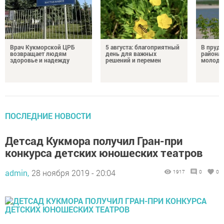
Врач Кукморской ЦРБ
5 августа: благоприятный
В пруду
возвращает людям
день для важных
района 
здоровье и надежду
решений и перемен
молодо
ПОСЛЕДНИЕ НОВОСТИ
Детсад Кукмора получил Гран-при
конкурса детских юношеских театров
admin,
28 ноября 2019 - 20:04
1917
0
0