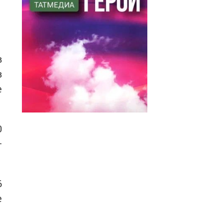
в
з
е
0
—
6
е