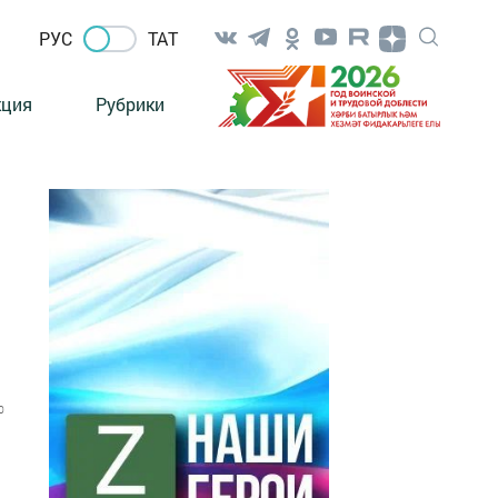
РУС
ТАТ
кция
Рубрики
0