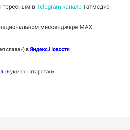
интересным в
Telegram-канале
Татмедиа
в национальном мессенджере MАХ:
ая слава») в
Яндекс.Новости
ал
«Кукмор Татарстан»