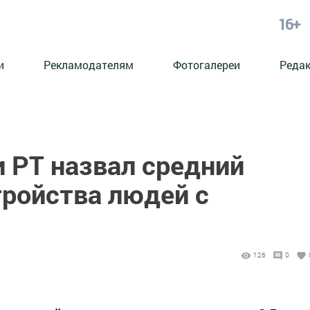
16+
и
Рекламодателям
Фотогалереи
Реда
 РТ назвал средний
тройства людей с
126
0