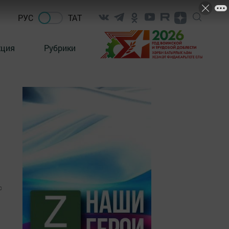
РУС
ТАТ
кция
Рубрики
0