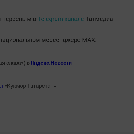
интересным в
Telegram-канале
Татмедиа
в национальном мессенджере MАХ:
ая слава») в
Яндекс.Новости
ал
«Кукмор Татарстан»