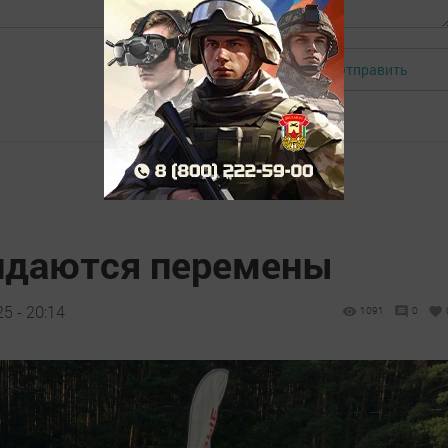
Отправить
Авторизоваться
идаются перемены
5 - 20:14
1091
0