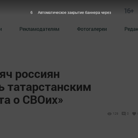
16+
4
Автоматическое закрытие баннера через
и
Рекламодателям
Фотогалереи
Реда
яч россиян
ь татарстанским
та о СВОих»
129
0