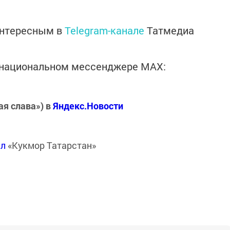
интересным в
Telegram-канале
Татмедиа
в национальном мессенджере MАХ:
ая слава») в
Яндекс.Новости
ал
«Кукмор Татарстан»