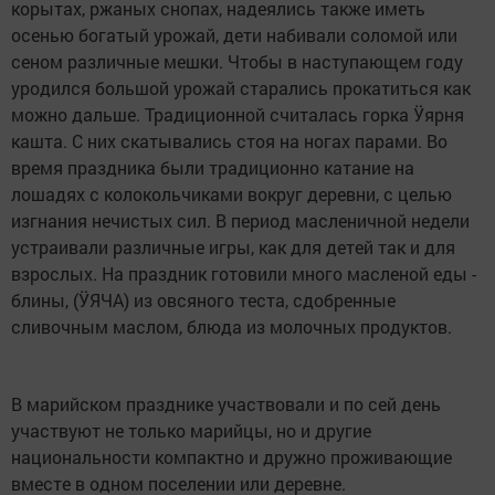
корытах, ржаных снопах, надеялись также иметь
осенью богатый урожай, дети набивали соломой или
сеном различные мешки. Чтобы в наступающем году
уродился большой урожай старались прокатиться как
можно дальше. Традиционной считалась горка Ӱярня
кашта. С них скатывались стоя на ногах парами. Во
время праздника были традиционно катание на
лошадях с колокольчиками вокруг деревни, с целью
изгнания нечистых сил. В период масленичной недели
устраивали различные игры, как для детей так и для
взрослых. На праздник готовили много масленой еды -
блины, (ӰЯЧА) из овсяного теста, сдобренные
сливочным маслом, блюда из молочных продуктов.
В марийском празднике участвовали и по сей день
участвуют не только марийцы, но и другие
национальности компактно и дружно проживающие
вместе в одном поселении или деревне.