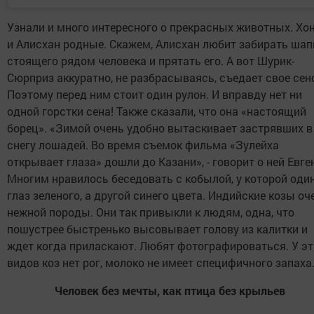
Узнали и много интересного о прекрасных животных. Хо
и Алисхан родные. Скажем, Алисхан любит забирать шап
стоящего рядом человека и прятать его. А вот Шурик-
Сюрприз аккуратно, не разбрасываясь, съедает свое сен
Поэтому перед ним стоит один рулон. И вправду нет ни
одной горстки сена! Также сказали, что она «настоящий
борец». «Зимой очень удобно вытаскивает застрявших в
снегу лошадей. Во время съемок фильма «Зулейха
открывает глаза» дошли до Казани», - говорит о ней Евге
Многим нравилось беседовать с кобылой, у которой оди
глаз зеленого, а другой синего цвета. Индийские козы оч
нежной породы. Они так привыкли к людям, одна, что
пошустрее быстренько высовывает голову из калитки и
ждет когда приласкают. Любят фотографироваться. У эт
видов коз нет рог, молоко не имеет специфичного запаха
Человек без мечты, как птица без крыльев