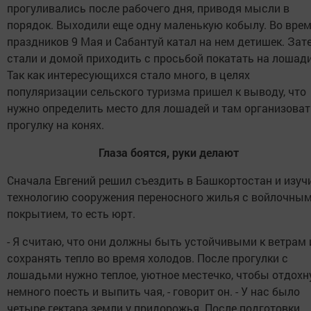
прогуливались после рабочего дня, приводя мысли в
порядок. Выходили еще одну маленькую кобылу. Во вре
праздников 9 Мая и Сабантуй катал на нем детишек. Зат
стали и домой приходить с просьбой покатать на лошади
Так как интересующихся стало много, в целях
популяризации сельского туризма пришел к выводу, что
нужно определить место для лошадей и там организоват
прогулку на конях.
Глаза боятся, руки делают
Сначала Евгений решил съездить в Башкортостан и изуч
технологию сооружения переносного жилья с войлочны
покрытием, то есть юрт.
- Я считаю, что они должны быть устойчивыми к ветрам 
сохранять тепло во время холодов. После прогулки с
лошадьми нужно теплое, уютное местечко, чтобы отдохн
немного поесть и выпить чая, - говорит он. - У нас было
четыре гектара земли у придорожья. После подготовки