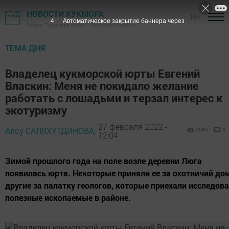
НОВОСТИ КУКМОРА
16+
3
Автоматическое закрытие баннера через
Газета "Трудовая слава" - Кукморский район
ТЕМА ДНЯ
Владелец кукморской юрты Евгений
Власкин: Меня не покидало желание
работать с лошадьми и терзал интерес к
экотуризму
27 февраля 2022 -
Алсу САЛЯХУТДИНОВА,
2985
0
12:04
Зимой прошлого года на поле возле деревни Люга
появилась юрта. Некоторые приняли ее за охотничий дом
другие за палатку геологов, которые приехали исследов
полезные ископаемые в районе.