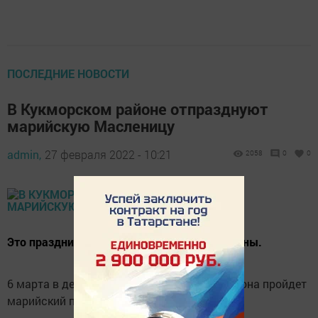
ПОСЛЕДНИЕ НОВОСТИ
В Кукморском районе отпразднуют
марийскую Масленицу
admin,
27 февраля 2022 - 10:21
2058
0
0
Это праздник проводов зимы и встречи весны.
6 марта в деревне Синерь Кукморского района пройдет
марийский праздник Ӱярня».