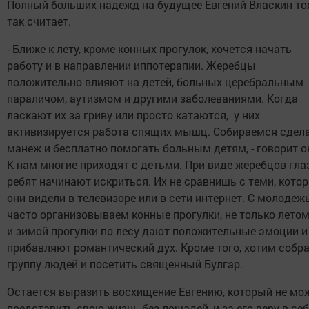
Полный больших надежд на будущее Евгений Власкин то
так считает.
- Ближе к лету, кроме конных прогулок, хочется начать
работу и в направлении иппотерапии. Жеребцы
положительно влияют на детей, больных церебральным
параличом, аутизмом и другими заболеваниями. Когда
ласкают их за гриву или просто катаются, у них
активизируется работа спящих мышц. Собираемся сдел
манеж и бесплатно помогать больным детям, - говорит он
К нам многие приходят с детьми. При виде жеребцов гла
ребят начинают искриться. Их не сравнишь с теми, кото
они видели в телевизоре или в сети интернет. С молодеж
часто организовываем конные прогулки, не только летом
и зимой прогулки по лесу дают положительные эмоции и
прибавляют романтический дух. Кроме того, хотим собр
группу людей и посетить священный Булгар.
Остается выразить восхищение Евгению, который не мо
представить свою жизнь без лошадей, и за его веру в се