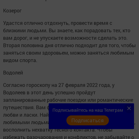
Козерог
Удастся отлично отдохнуть, провести время с
близкими людьми. Вы знаете, как порадовать тех, кто
вам дорог, и не упускаете возможности сделать это.
Вторая половина дня отлично подходит для того, чтобы
заняться своим здоровьем, можно заняться любимым
видом спорта.
Водолей
Согласно гороскопу на 27 февраля 2022 года, у
Водолеев в этот день успешно пройдут
запланированные рабочие поездки или романтические
путешествия. Вам физически не хватает проявлений
Подписывайтесь на наш Телеграм
любви и ласки. Найдите время побыть рядом с
Подписаться
любимыми людьми, пообщаться на отвлечённые темы,
восполнить нехватку тесного контакта. Чтобы
избежать разочарования и конфликтов, не забывайте о