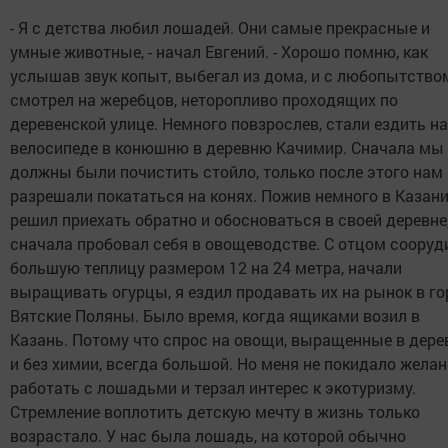
- Я с детства любил лошадей. Они самые прекрасные и
умные животные, - начал Евгений. - Хорошо помню, как
услышав звук копыт, выбегал из дома, и с любопытство
смотрел на жеребцов, неторопливо проходящих по
деревенской улице. Немного повзрослев, стали ездить на
велосипеде в конюшню в деревню Качимир. Сначала мы
должны были почистить стойло, только после этого нам
разрешали покататься на конях. Пожив немного в Казани
решил приехать обратно и обосноваться в своей деревне
сначала пробовал себя в овощеводстве. С отцом соору
большую теплицу размером 12 на 24 метра, начали
выращивать огурцы, я ездил продавать их на рынок в г
Вятские Поляны. Было время, когда ящиками возил в
Казань. Потому что спрос на овощи, выращенные в дере
и без химии, всегда большой. Но меня не покидало желан
работать с лошадьми и терзал интерес к экотуризму.
Стремление воплотить детскую мечту в жизнь только
возрастало. У нас была лошадь, на которой обычно