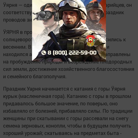
Ӱярня — один из древнейших праздников марийцев, он
соответствует русской Масленице. Это — праздник
проводов зимы и встречи весны.
ӰЯРНЯ в прошлом была связана с зимним
солнцеворотом, но обряды по смыслу относились к
весенним. В основе праздничной обрядности
находился аграрный культ. Обряды были направлены
на пробуждение природы и возрождение плодородных
сил земли, достижение хозяйственного благосостояния
и семейного благополучия.
Праздник Уарня начинается с катания с горы Ӱярня
курык (масленичная гора). Катанию с горы в прошлом
придавалось большое значение, по поверью, оно
избавляло от болезней, прибавляло силы. По традиции
женщины при скатывании с горы рассевали на снегу
семена зерновых, конопли, чтобы в будущем получить
хороший урожай; скатываясь на предметах быта -