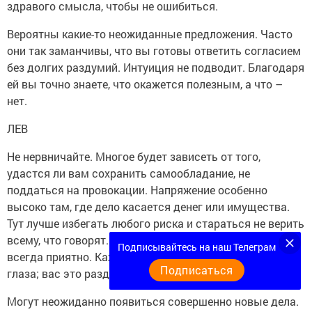
здравого смысла, чтобы не ошибиться.
Вероятны какие-то неожиданные предложения. Часто
они так заманчивы, что вы готовы ответить согласием
без долгих раздумий. Интуиция не подводит. Благодаря
ей вы точно знаете, что окажется полезным, а что –
нет.
ЛЕВ
Не нервничайте. Многое будет зависеть от того,
удастся ли вам сохранить самообладание, не
поддаться на провокации. Напряжение особенно
высоко там, где дело касается денег или имущества.
Тут лучше избегать любого риска и стараться не верить
всему, что говорят. Общение с новыми знакомыми не
Подписывайтесь на наш Телеграм
всегда приятно. Кажется, что они пускают пыль в
Подписаться
глаза; вас это раздражает не на шутку.
Могут неожиданно появиться совершенно новые дела.