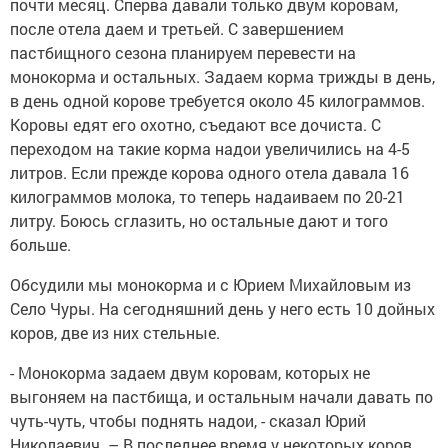
почти месяц. Сперва давали только двум коровам,
после отела даем и третьей. С завершением
пастбищного сезона планируем перевести на
монокорма и остальных. Задаем корма трижды в день,
в день одной корове требуется около 45 килограммов.
Коровы едят его охотно, съедают все дочиста. С
переходом на такие корма надои увеличились на 4-5
литров. Если прежде корова одного отела давала 16
килограммов молока, то теперь надаиваем по 20-21
литру. Боюсь сглазить, но остальные дают и того
больше.
Обсудили мы монокорма и с Юрием Михайловым из
Село Чуры. На сегодняшний день у него есть 10 дойных
коров, две из них стельные.
- Монокорма задаем двум коровам, которых не
выгоняем на пастбища, и остальным начали давать по
чуть-чуть, чтобы поднять надои, - сказал Юрий
Николаевич. – В последнее время у некоторых коров