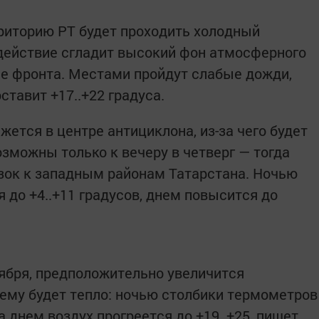
риторию РТ будет проходить холодный
действие сгладит высокий фон атмосферного
е фронта. Местами пройдут слабые дожди,
ставит +17..+22 градуса.
жется в центре антициклона, из-за чего будет
озможны только к вечеру в четверг — тогда
зок к западным районам Татарстана. Ночью
 до +4..+11 градусов, днем повысится до
нтября, предположительно увеличится
ему будет тепло: ночью столбики термометров
 а днем воздух прогреется до +19..+25, пишет