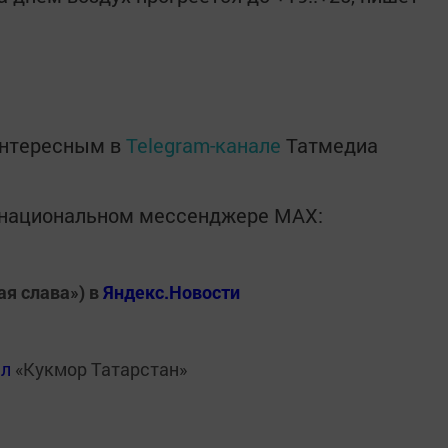
интересным в
Telegram-канале
Татмедиа
в национальном мессенджере MАХ:
ая слава») в
Яндекс.Новости
ал
«Кукмор Татарстан»