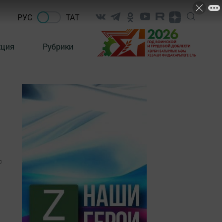
РУС
ТАТ
кция
Рубрики
0