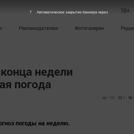
16+
5
Автоматическое закрытие баннера через
и
Рекламодателям
Фотогалереи
Реда
 конца недели
ая погода
1786
0
огноз погоды на неделю.