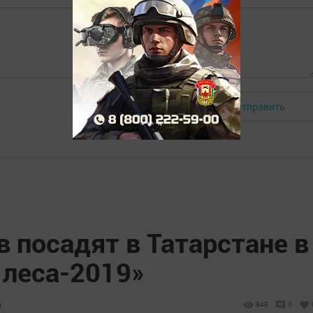
Отправить
Авторизоваться
в посадят в Татарстане в
 леса-2019»
9
949
0