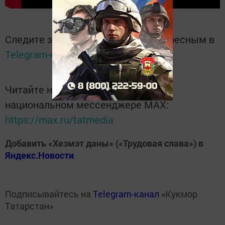
Следите за самым важным и интересным в
Telegram-канале
Татмедиа
Читайте новости Татарстана в
национальном мессенджере MАХ:
https://max.ru/tatmedia
Добавить «Хезмэт даны» («Трудовая слава») в
Яндекс.Новости
Подписывайтесь на
Telegram-канал
«Кукмор
Татарстан»