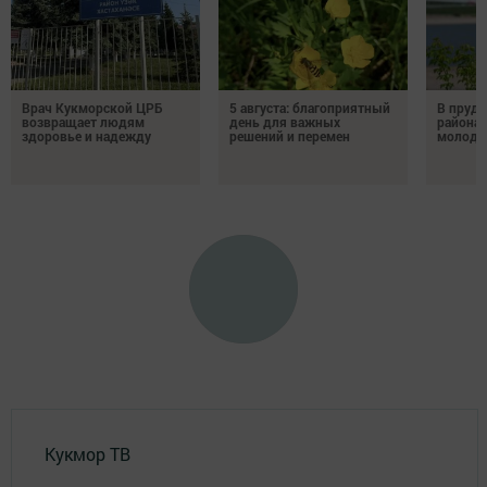
Врач Кукморской ЦРБ
5 августа: благоприятный
В пруду
возвращает людям
день для важных
района 
здоровье и надежду
решений и перемен
молодо
Кукмор ТВ