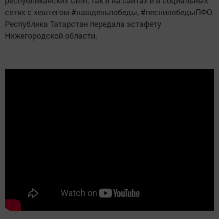
республиканских СМИ, так и на сайтах и в социальных
сетях с хештегом #нашденьпобеды, #песнипобедыПФО.
Республика Татарстан передала эстафету
Нижегородской области.