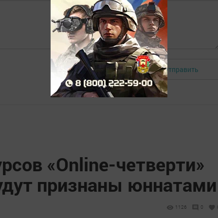
Отправить
Авторизоваться
рсов «Online-четверти»
будут признаны юннатами
1126
0