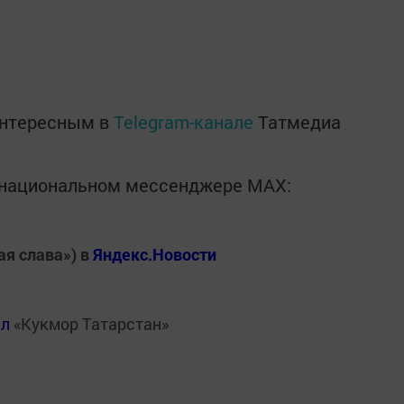
интересным в
Telegram-канале
Татмедиа
в национальном мессенджере MАХ:
ая слава») в
Яндекс.Новости
ал
«Кукмор Татарстан»