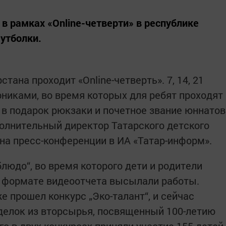
в рамках «Online-четверти» в республике
футболки.
тана проходит «Online-четверть». 7, 14, 21
рниками, во время которых для ребят проходят
 в подарок рюкзаки и почетное звание юннатов
олнительный директор Татарского детского
на пресс-конференции в ИА «Татар-информ».
людо“, во время которого дети и родители
в формате видеоотчета высылали работы.
же прошел конкурс „Эко-талант“, и сейчас
делок из вторсырья, посвященный 100-летию
о в двух конкурсах приняли участие 155 детей,