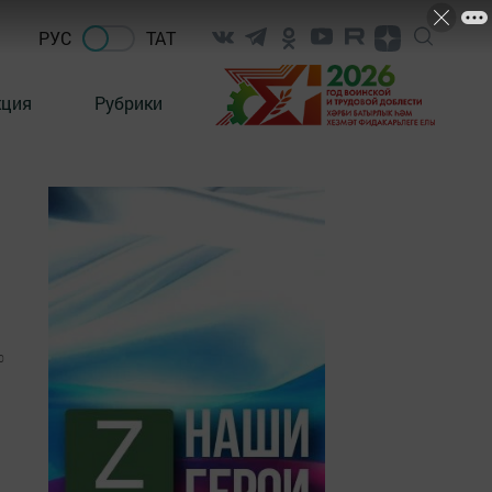
РУС
ТАТ
кция
Рубрики
0