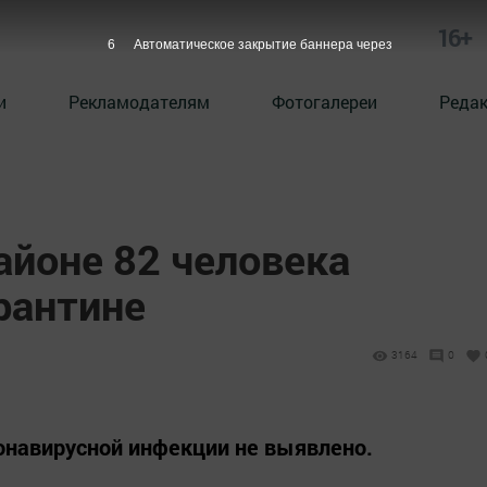
16+
5
Автоматическое закрытие баннера через
и
Рекламодателям
Фотогалереи
Реда
айоне 82 человека
рантине
3164
0
онавирусной инфекции не выявлено.