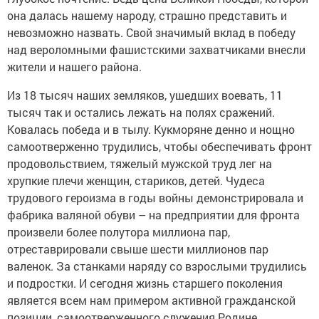
она далась нашему народу, страшно представить и
невозможно назвать. Свой значимый вклад в победу
над вероломными фашистскими захватчиками внесли
жители и нашего района.
Из 18 тысяч наших земляков, ушедших воевать, 11
тысяч так и остались лежать на полях сражений.
Ковалась победа и в тылу. Кукморяне денно и нощно
самоотверженно трудились, чтобы обеспечивать фронт
продовольствием, тяжелый мужской труд лег на
хрупкие плечи женщин, стариков, детей. Чудеса
трудового героизма в годы войны демонстрировала и
фабрика валяной обуви – на предприятии для фронта
произвели более полутора миллиона пар,
отреставрировали свыше шести миллионов пар
валенок. За станками наряду со взрослыми трудились
и подростки. И сегодня жизнь старшего поколения
является всем нам примером активной гражданской
позиции, самоотверженного служения Родине.