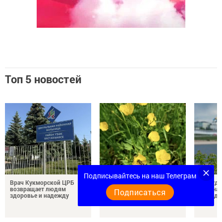
Топ 5 новостей
Подписывайтесь на наш Телеграм
Врач Кукморской ЦРБ
5 августа: благоприятный
В пруду
возвращает людям
день для важных
района 
Подписаться
здоровье и надежду
решений и перемен
молодо