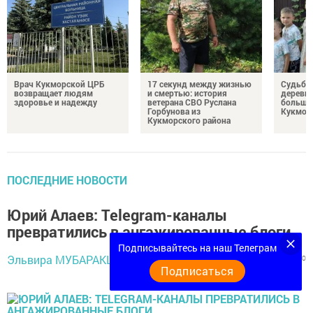
Врач Кукморской ЦРБ
17 секунд между жизнью
Судьба 
возвращает людям
и смертью: история
деревне
здоровье и надежду
ветерана СВО Руслана
большо
Горбунова из
Кукмор
Кукморского района
ПОСЛЕДНИЕ НОВОСТИ
Юрий Алаев: Telegram-каналы
превратились в ангажированные блоги
Подписывайтесь на наш Телеграм
23 мая 2020 -
Эльвира МУБАРАКШИНА,
943
0
0
10:04
Подписаться