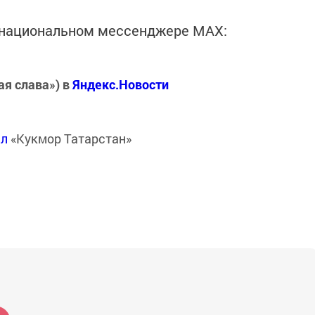
в национальном мессенджере MАХ:
ая слава») в
Яндекс.Новости
ал
«Кукмор Татарстан»