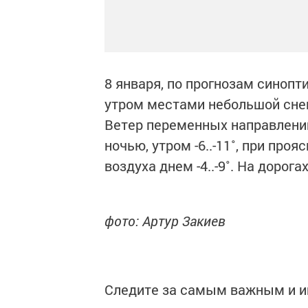
8 января, по прогнозам синопт
утром местами небольшой снег
Ветер переменных направлени
ночью, утром -6..-11˚, при про
воздуха днем -4..-9˚. На дорога
фото: Артур Закиев
Следите за самым важным и 