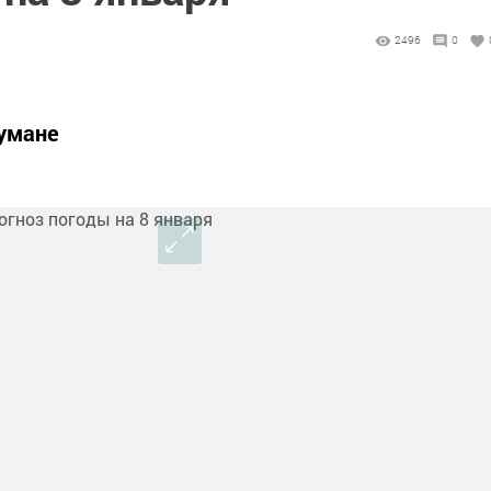
2496
0
умане