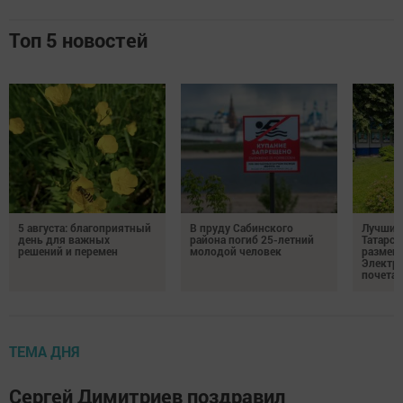
Топ 5 новостей
5 августа: благоприятный
В пруду Сабинского
Лучших
день для важных
района погиб 25-летний
Татарст
решений и перемен
молодой человек
размещ
Электр
почета
ТЕМА ДНЯ
Сергей Димитриев поздравил