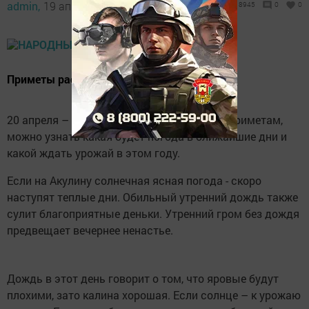
admin,
19 апреля 2020 - 23:15
8945
0
0
Приметы расскажут, когда будет тепло.
20 апреля – Акулинин день. По народным приметам,
можно узнать какая будет погода в ближайшие дни и
какой ждать урожай в этом году.
Если на Акулину солнечная ясная погода - скоро
наступят теплые дни. Обильный утренний дождь также
сулит благоприятные деньки. Утренний гром без дождя
предвещает вечернее ненастье.
Дождь в этот день говорит о том, что яровые будут
плохими, зато калина хорошая. Если солнце – к урожаю