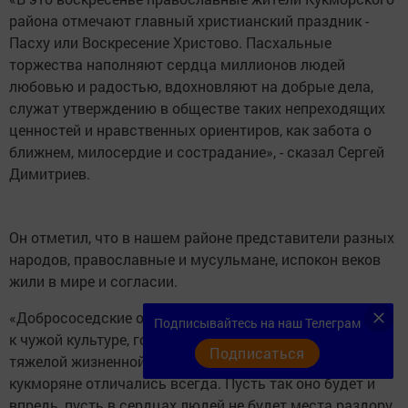
района отмечают главный христианский праздник -
Пасху или Воскресение Христово. Пасхальные
торжества наполняют сердца миллионов людей
любовью и радостью, вдохновляют на добрые дела,
служат утверждению в обществе таких непреходящих
ценностей и нравственных ориентиров, как забота о
ближнем, милосердие и сострадание», - сказал Сергей
Димитриев.
Он отметил, что в нашем районе представители разных
народов, православные и мусульмане, испокон веков
жили в мире и согласии.
«Добрососедские отношения, уважительное отношение
Подписывайтесь на наш Телеграм
к чужой культуре, готовность помочь оказавшимся в
Подписаться
тяжелой жизненной ситуации - этими качествами
кукморяне отличались всегда. Пусть так оно будет и
впредь, пусть в сердцах людей не будет места раздору.