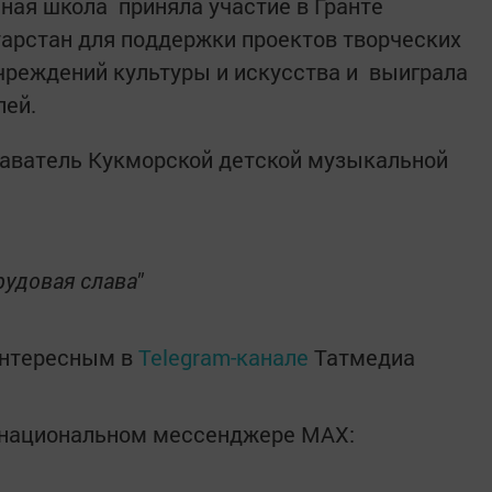
ная школа приняла участие в Гранте
арстан для поддержки проектов творческих
чреждений культуры и искусства и выиграла
лей.
даватель Кукморской детской музыкальной
рудовая слава"
интересным в
Telegram-канале
Татмедиа
в национальном мессенджере MАХ: