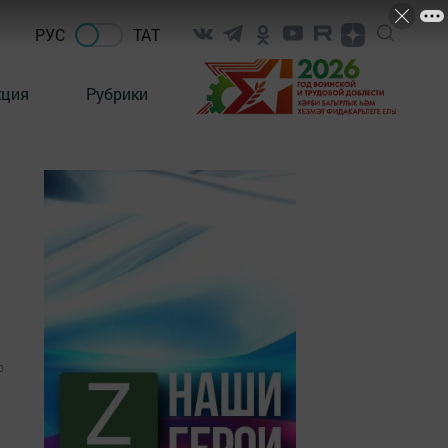
РУС
ТАТ
кция
Рубрики
0