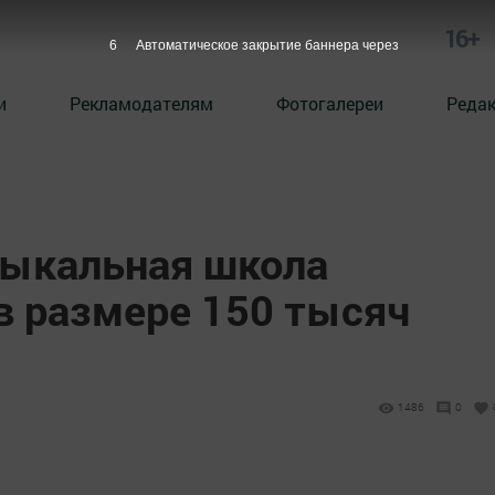
16+
5
Автоматическое закрытие баннера через
и
Рекламодателям
Фотогалереи
Реда
зыкальная школа
в размере 150 тысяч
1486
0