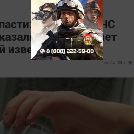
спасти: эксперты МЧС
казали, как сохраняет
й извещатель
972
0