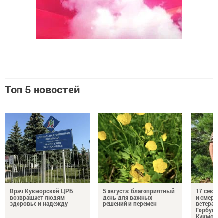
Топ 5 новостей
Врач Кукморской ЦРБ
5 августа: благоприятный
17 сек
возвращает людям
день для важных
и смерт
здоровье и надежду
решений и перемен
ветеран
Горбуно
Кукмор