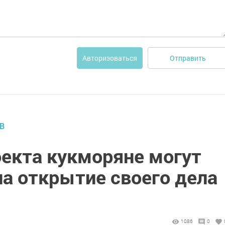
Отправить
Авторизоваться
В
оекта кукморяне могут
на открытие своего дела
1086
0