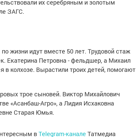
тельствовали их серебряным и золотым
еле ЗАГС.
по жизни идут вместе 50 лет. Трудовой стаж
к. Екатерина Петровна - фельдшер, а Михаил
я в колхозе. Вырастили троих детей, помогают
аровых трое сыновей. Виктор Михайлович
тве «Асанбаш-Агро», а Лидия Исхаковна
евне Старая Юмья.
интересным в
Telegram-канале
Татмедиа