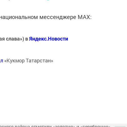
в национальном мессенджере MАХ:
ая слава») в
Яндекс.Новости
ал
«Кукмор Татарстан»