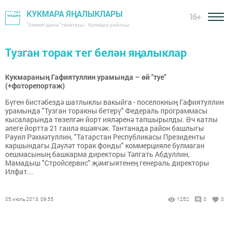
КУКМАРА ЯҢАЛЫКЛАРЫ
16+
"Хезмәт даны" газетасы - Кукмара районы
Тузган торак тег белән яңалыклар
Кукмараның Гафиятуллин урамында – өй "туе"
(+фоторепортаж)
Бүген бистәбездә шатлыклы вакыйга - поселокның Гафиятуллин
урамында "Тузган торакны бетерү" Федераль программасы
кысаларында төзелгән йорт ияләренә тапшырылды. Өч катлы
әлеге йортта 21 гаилә яшәячәк. Тантанада район башлыгы
Рауил Рәхмәтуллин, "Татарстан Республикасы Президенты
каршындагы Дәүләт торак фонды" коммерцияле булмаган
оешмасының башкарма директоры Тәлгать Абдуллин,
Мамадыш "Стройсервис" җәмгыятенең генераль директоры
Илфат...
05 июль 2013, 09:55
1252
0
0