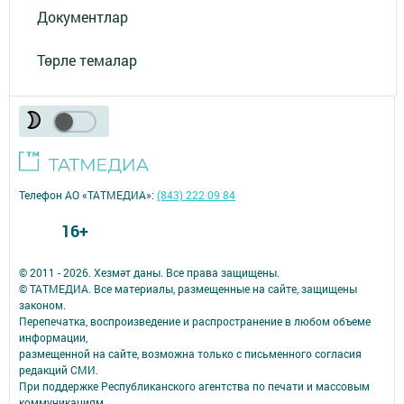
Документлар
Төрле темалар
Телефон АО «ТАТМЕДИА»:
(843) 222 09 84
16+
© 2011 - 2026. Хезмәт даны. Все права защищены.
© ТАТМЕДИА. Все материалы, размещенные на сайте, защищены
законом.
Перепечатка, воспроизведение и распространение в любом объеме
информации,
размещенной на сайте, возможна только с письменного согласия
редакций СМИ.
При поддержке Республиканского агентства по печати и массовым
коммуникациям.