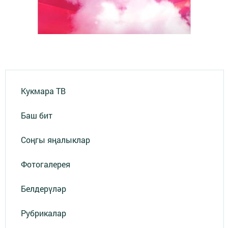
Кукмара ТВ
Баш бит
Соңгы яңалыклар
Фотогалерея
Белдерүләр
Рубрикалар